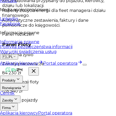
Koszt ładowania przypisany do pojazdu, kierowcy,
Kontakt
działu lub lokalizacji.
Media społecznościowe
Raporty zużycia energii dla fleet managera i działu
finansowego.
LinkedIn
Automatyczne zestawienia, faktury i dane
Facebook
pomocnicze do księgowości.
Informacje prawne
Panel rozliczeń
Informacje prawne
Panel Floty
Polityka bezpieczeństwa informacji
Warunki świadczenia usług
Widok na żywo
🇵🇱
PL
Aplikacja kierowcy
Portal operatora
Zwroty pracownicze
84 230 zł
Produkty
Koszt energii floty
Rozwiązania
128 540 zł
Cennik
Aktywne pojazdy
Zasoby
Firma
186
Aplikacja kierowcy
Portal operatora