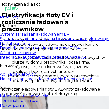
Rozwiązania dla flot
Elektryfikacja floty EV i
Produkty
rozliczanie ładowania
Platforma
pracowników
System zarządzania ładowaniem EV
System zarządzania stacjami ładowania zaprojektowany d
Jedno miejsce do zarządzania ładowaniem floty
Portal partnera
firmowej, zwrotów za ładowanie domowe i kontroli
Panel dla partnerów i integratorów EV24
kosztów energii w pojazdach elektrycznych.
API dla partnerów
Integracje i automatyzacja przez otwarte API
Rozliczaj ładowanie samochodów służbowych w
biurze, w domu pracownika i poza firmą.
Kierowcy
Przypisuj sesje do kierowców, pojazdów i
lokalizacji bez ręcznych arkuszy.
Aplikacja kierowcy
Kontroluj koszty energii, zwroty pracownicze
Najlepsza aplikacja do ładowania EV na co dzień.
oraz dostęp do firmowych stacji ładowania.
Sprzęt
Rozliczanie ładowania floty EV
Zwroty za ładowanie
domowe
Zarządzanie flotą elektryczną
Infrastruktura ładowania
Terminale płatnicze
Rozwiązania