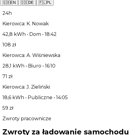
Ostatnie ładowania
🇬🇧
EN
🇩🇪
DE
🇵🇱
PL
24h
Kierowca: K. Nowak
42,8 kWh • Dom • 18:42
108 zł
Kierowca: A. Wiśniewska
28,1 kWh • Biuro • 16:10
71 zł
Kierowca: J. Zieliński
18,6 kWh • Publiczne • 14:05
59 zł
Zwroty pracownicze
Zwroty za ładowanie samochodu