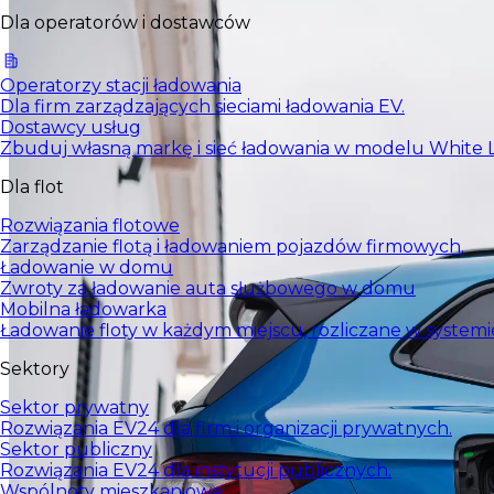
Dla operatorów i dostawców
Operatorzy stacji ładowania
Dla firm zarządzających sieciami ładowania EV.
Dostawcy usług
Zbuduj własną markę i sieć ładowania w modelu White L
Dla flot
Rozwiązania flotowe
Zarządzanie flotą i ładowaniem pojazdów firmowych.
Ładowanie w domu
Zwroty za ładowanie auta służbowego w domu
Mobilna ładowarka
Ładowanie floty w każdym miejscu, rozliczane w systemi
Sektory
Sektor prywatny
Rozwiązania EV24 dla firm i organizacji prywatnych.
Sektor publiczny
Rozwiązania EV24 dla instytucji publicznych.
Wspólnoty mieszkaniowe