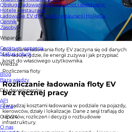
Obsługa ładowania dla wspólnot i spółdzielni.
Hotele i restauracje
Ładowanie EV dla hoteli, restauracji i HoReCa.
Cennik
Zasoby
Wsparcie
Centrum wsparcia
Rozliczanie ładowania floty EV zaczyna się od danych:
Status usługi
kto ładuje, gdzie, ile energii zużywa i jak przypisać
koszt do właściwego użytkownika.
Wiedza
Rozliczenia floty
Blog
Baza wiedzy
Rozliczanie ładowania floty EV
Dla deweloperów
bez ręcznej pracy
API
Zarządzaj kosztami ładowania w podziale na pojazdy,
Firma
kierowców, działy i lokalizacje. Dane z sesji trafiają do
raportów, rozliczeń i decyzji o rozbudowie
O EV24
infrastruktury.
O nas