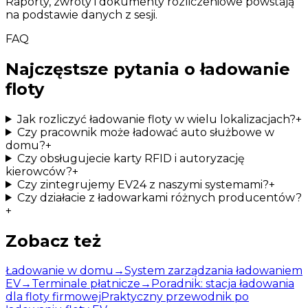
Raporty, zwroty i dokumenty rozliczeniowe powstają
na podstawie danych z sesji.
FAQ
Najczęstsze pytania o ładowanie
floty
Jak rozliczyć ładowanie floty w wielu lokalizacjach?
+
Czy pracownik może ładować auto służbowe w
domu?
+
Czy obsługujecie karty RFID i autoryzację
kierowców?
+
Czy zintegrujemy EV24 z naszymi systemami?
+
Czy działacie z ładowarkami różnych producentów?
+
Zobacz też
Ładowanie w domu
→
System zarządzania ładowaniem
EV
→
Terminale płatnicze
→
Poradnik: stacja ładowania
dla floty firmowej
Praktyczny przewodnik po