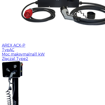
AREX ACX-P
Typ
AC
Moc maksymalna
11 kW
Złącza
1 Type2