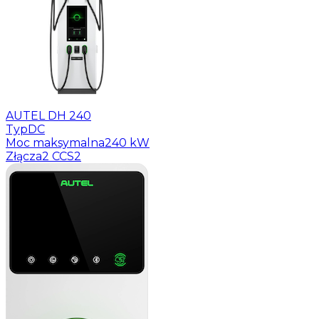
AUTEL DH 240
Typ
DC
Moc maksymalna
240 kW
Złącza
2 CCS2