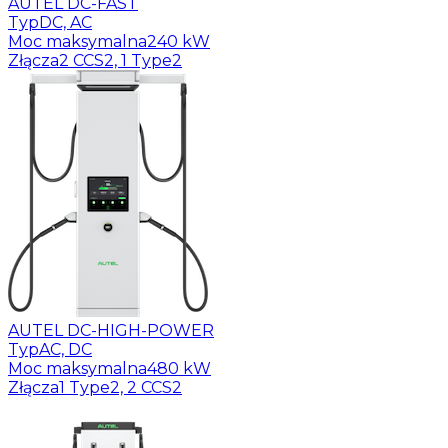
AUTEL DC-FAST
Typ
DC, AC
Moc maksymalna
240 kW
Złącza
2 CCS2, 1 Type2
AUTEL DC-HIGH-POWER
Typ
AC, DC
Moc maksymalna
480 kW
Złącza
1 Type2, 2 CCS2