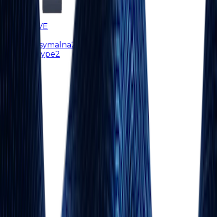
ALFEN EVE
Typ
AC
Moc maksymalna
22 kW
Złącza
2 Type2