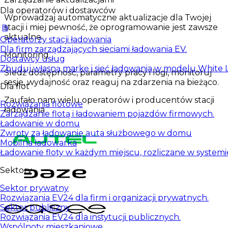
Dla operatorów i dostawców
Wprowadzaj automatyczne aktualizacje dla Twojej
stacji i miej pewność, że oprogramowanie jest zawsze
aktualne.
Operatorzy stacji ładowania
Dla firm zarządzających sieciami ładowania EV.
Monitoring
Dostawcy usług
Zbuduj własną markę i sieć ładowania w modelu White L
Śledź dostępność, parametry pracy i logi, monitoruj
sesje, wydajność oraz reaguj na zdarzenia na bieżąco.
Dla flot
Zaufało nam wielu operatorów i producentów stacji
Rozwiązania flotowe
ładowania
Zarządzanie flotą i ładowaniem pojazdów firmowych.
Ładowanie w domu
Zwroty za ładowanie auta służbowego w domu
Mobilna ładowarka
Ładowanie floty w każdym miejscu, rozliczane w systemi
Sektory
Sektor prywatny
Rozwiązania EV24 dla firm i organizacji prywatnych.
Sektor publiczny
Rozwiązania EV24 dla instytucji publicznych.
Wspólnoty mieszkaniowe