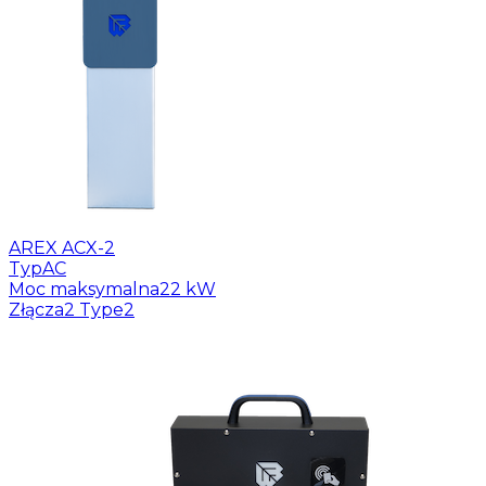
AREX ACX-2
Typ
AC
Moc maksymalna
22 kW
Złącza
2 Type2