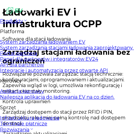
Ładowarki EV i
infrastruktura OCPP
Produkty
Platforma
Software dla stacji ładowania
System zarządzania ładowaniem EV
System zarządzania stacjami ładowania zaprojektowany d
Zarządzaj stacjami ładowania bez
Portal partnera
Panel dla partnerów i integratorów EV24
ograniczeń
API dla partnerów
Integracje i automatyzacja przez otwarte API
Rozwiązanie pozwala zarządzać stacją technicznie:
konfiguracjami, oprogramowaniem i aktualizacjami.
Kierowcy
Zapewnia wgląd w logi, umożliwia rekonfigurację i
restart oraz stały monitoring.
Aplikacja kierowcy
Najlepsza aplikacja do ładowania EV na co dzień.
Kontrola uprawnień
Sprzęt
Zarządzaj dostępem do stacji przez RFID i PIN,
przydzielaj role i miej pełną kontrolę nad dostępem
Infrastruktura ładowania
do stacji.
Terminale płatnicze
Rozwiązania
Zarządzanie aktualizacjami