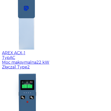
AREX ACX-1
Typ
AC
Moc maksymalna
22 kW
Złącza
1 Type2