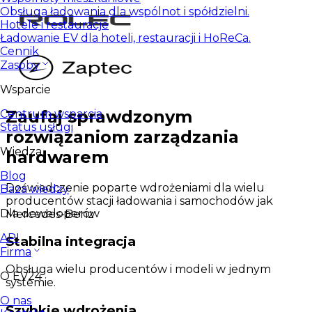
Obsługa ładowania dla wspólnot i spółdzielni.
Hotele i restauracje
Ładowanie EV dla hoteli, restauracji i HoReCa.
Cennik
Zasoby
Wsparcie
Zaufaj sprawdzonym
Centrum wsparcia
Status usługi
rozwiązaniom zarządzania
Wiedza
hardwarem
Blog
Doświadczenie poparte wdrożeniami dla wielu
Baza wiedzy
producentów stacji ładowania i samochodów jak
Dla deweloperów
Mercedes-Benz
API
Stabilna integracja
Firma
Obsługa wielu producentów i modeli w jednym
O EV24
systemie.
O nas
Szybkie wdrożenia