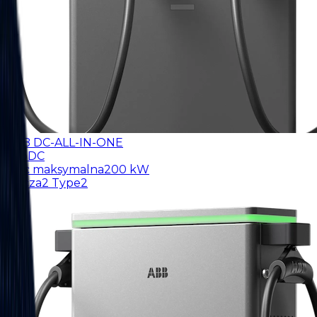
ABB DC-ALL-IN-ONE
Typ
DC
Moc maksymalna
200 kW
Złącza
2 Type2