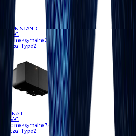
ALFEN STAND
Typ
AC
Moc maksymalna
22 kW
Złącza
1 Type2
AMINA 1
Typ
AC
Moc maksymalna
7.4 kW
Złącza
1 Type2