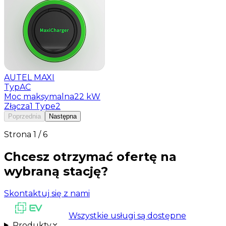
AUTEL MAXI
Typ
AC
Moc maksymalna
22 kW
Złącza
1 Type2
Poprzednia
Następna
Strona
1
/
6
Chcesz otrzymać ofertę na
wybraną stację?
Skontaktuj się z nami
Wszystkie usługi są dostępne
Produkty