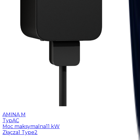
AMINA M
Typ
AC
Moc maksymalna
11 kW
Złącza
1 Type2