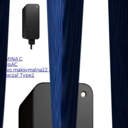
AMINA C
Typ
AC
Moc maksymalna
22 kW
Złącza
1 Type2