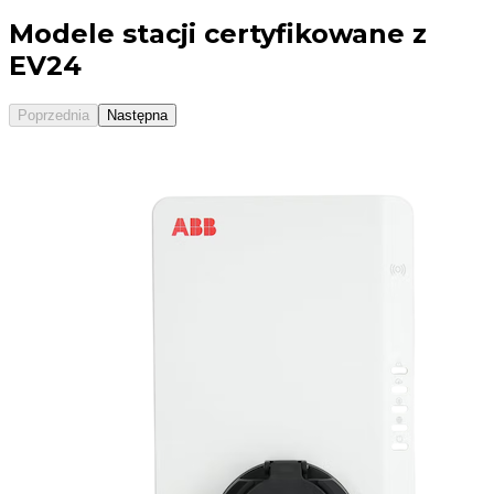
Modele stacji certyfikowane z
EV24
CCS2
TYPE 2
Poprzednia
Następna
CHADEMO