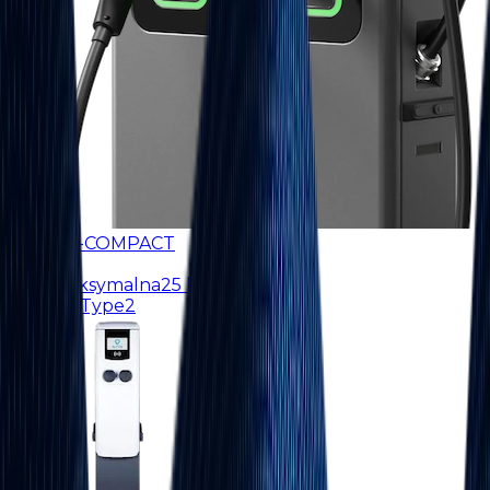
ABB DC-COMPACT
Typ
DC
Moc maksymalna
25 kW
Złącza
2 Type2