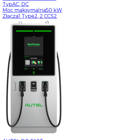
Typ
AC, DC
Moc maksymalna
50 kW
Złącza
1 Type2, 2 CCS2