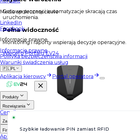
Kontakt
Gotowe procesy i automatyzacje skracają czas
Media społecznościowe
uruchomienia.
LinkedIn
Facebook
Pełna widoczność
Informacje prawne
Monitoring i raporty wspierają decyzje operacyjne.
Informacje prawne
Więcej o Portalu EV24
Polityka bezpieczeństwa informacji
Warunki świadczenia usług
🇵🇱
PL
Aplikacja kierowcy
Portal operatora
Produkty
Rozwiązania
Cennik
Zasoby
Szybkie ładowanie PIN zamiast RFID
Firma
Aplikacja kierowcy
Portal operatora