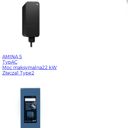
AMINA S
Typ
AC
Moc maksymalna
22 kW
Złącza
1 Type2