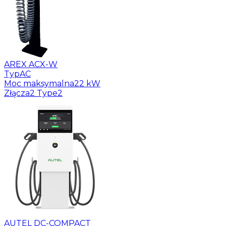
AREX ACX-W
Typ
AC
Moc maksymalna
22 kW
Złącza
2 Type2
AUTEL DC-COMPACT