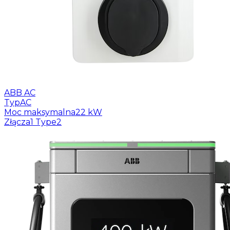
ABB AC
Typ
AC
Moc maksymalna
22 kW
Złącza
1 Type2