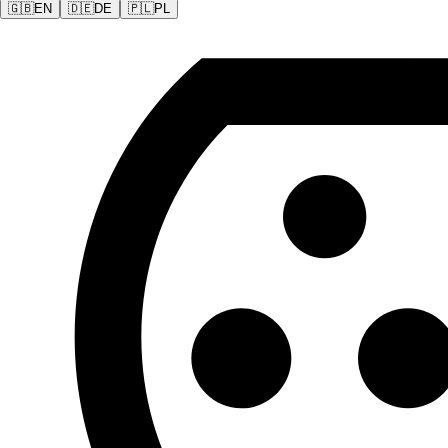
🇬🇧
EN
🇩🇪
DE
🇵🇱
PL