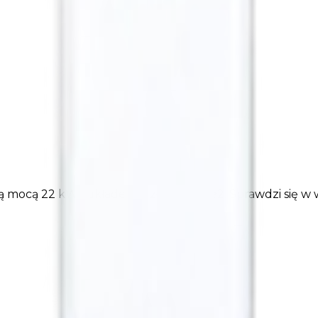
 mocą 22 kW i układem 2 złącze Type2. Sprawdzi się w 