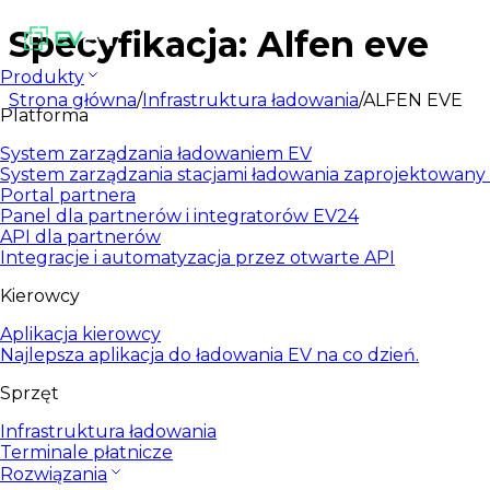
Specyfikacja: Alfen eve
Produkty
Strona główna
/
Infrastruktura ładowania
/
ALFEN EVE
Platforma
System zarządzania ładowaniem EV
System zarządzania stacjami ładowania zaprojektowany d
Portal partnera
Panel dla partnerów i integratorów EV24
API dla partnerów
Integracje i automatyzacja przez otwarte API
Kierowcy
Aplikacja kierowcy
Najlepsza aplikacja do ładowania EV na co dzień.
Sprzęt
Infrastruktura ładowania
Terminale płatnicze
Rozwiązania