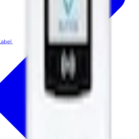
abel.
e