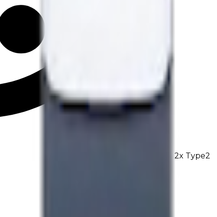
2
x
Type2