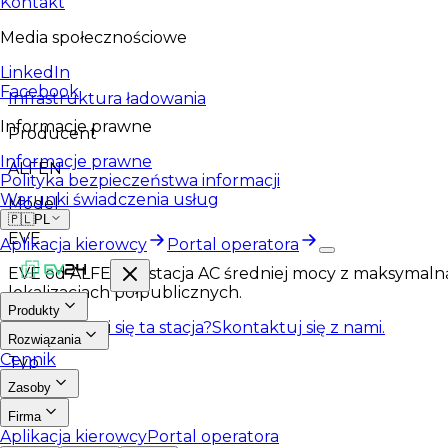
Kontakt
Media społecznościowe
LinkedIn
Facebook
Infrastruktura ładowania
Informacje prawne
Producent
Informacje prawne
ALFEN
Polityka bezpieczeństwa informacji
Warunki świadczenia usług
Model
🇵🇱
PL
EVE
Aplikacja kierowcy
Portal operatora
EVE od ALFEN to stacja AC średniej mocy z maksymalną
lokalizacjach półpublicznych.
Produkty
Spodobała Ci się ta stacja?
Skontaktuj się z nami.
Rozwiązania
Cennik
Typ
Zasoby
AC
Firma
Aplikacja kierowcy
Portal operatora