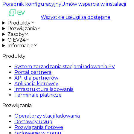
Poradnik konfiguracyjny
Umów wsparcie w instalacji
Wszystkie usługi są dostępne
Produkty
Rozwiązania
Zasoby
O EV24
Informacje
Produkty
System zarządzania stacjami ładowania EV
Portal partnera
API dla partnerów
Aplikacja kierowcy
Infrastruktura ładowania
Terminale płatnicze
Rozwiązania
Operatorzy stacji ładowania
Dostawcy usług
Rozwiązania flotowe
Ładowanie w domu