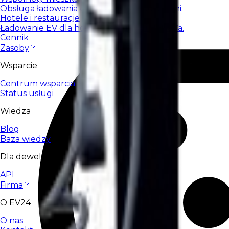
Obsługa ładowania dla wspólnot i spółdzielni.
Hotele i restauracje
Ładowanie EV dla hoteli, restauracji i HoReCa.
Cennik
Zasoby
Wsparcie
Centrum wsparcia
Status usługi
Wiedza
Blog
Baza wiedzy
Dla deweloperów
API
Firma
O EV24
O nas