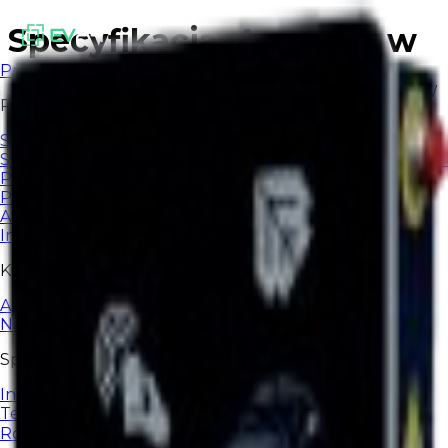
Specyfikacja: Arex acx w
Produkty
Strona główna
/
Infrastruktura ładowania
/
AREX ACX-W
Platforma
System zarządzania ładowaniem EV
System zarządzania stacjami ładowania zaprojektowany d
Portal partnera
Panel dla partnerów i integratorów EV24
API dla partnerów
Integracje i automatyzacja przez otwarte API
Kierowcy
Aplikacja kierowcy
Najlepsza aplikacja do ładowania EV na co dzień.
Sprzęt
Infrastruktura ładowania
Terminale płatnicze
Rozwiązania