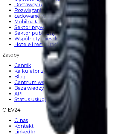
Dostawcy usług
Rozwiązania flotowe
Ładowanie w domu
Mobilna ładowarka
Sektor prywatny
Sektor publiczny
Wspólnoty mieszkaniowe
Hotele i restauracje
Zasoby
Cennik
Kalkulator zysku
Blog
Centrum wsparcia
Baza wiedzy
API
Status usługi
O EV24
O nas
Kontakt
LinkedIn