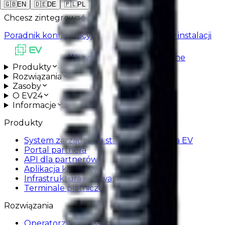
22 kW
🇬🇧
EN
🇩🇪
DE
🇵🇱
PL
Chcesz zintegrować AREX ACX-W z EV24?
Poradnik konfiguracyjny
Umów wsparcie w instalacji
Wszystkie usługi są dostępne
Produkty
Rozwiązania
Zasoby
O EV24
Informacje
Produkty
System zarządzania stacjami ładowania EV
Portal partnera
API dla partnerów
Aplikacja kierowcy
Infrastruktura ładowania
Terminale płatnicze
Rozwiązania
Operatorzy stacji ładowania