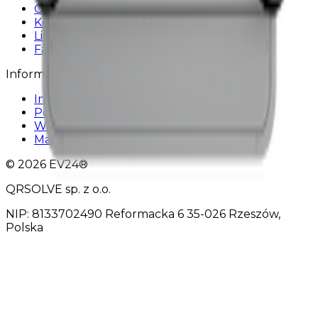
O nas
Kontakt
LinkedIn
Facebook
Informacje
Informacje prawne
Polityka bezpieczeństwa informacji
Warunki świadczenia usług
Mapa strony
© 2026 EV24®
QRSOLVE sp. z o.o.
NIP: 8133702490 Reformacka 6 35-026 Rzeszów,
Polska