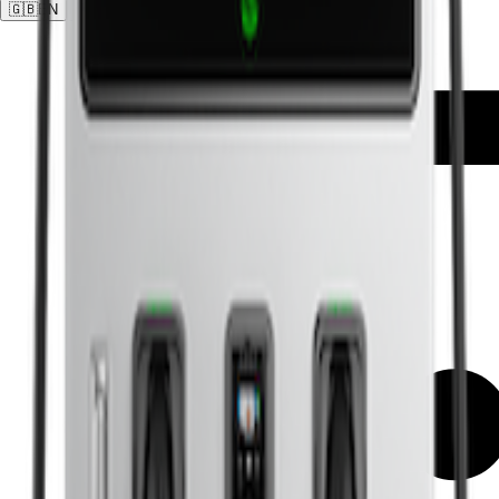
🇬🇧
EN
🇩🇪
DE
🇵🇱
PL