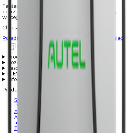
Ta stacja ma większą moc ładowania, jeśli
potrzebujesz terminala płatniczego, dowiedz się
więcej
Terminale płatnicze dla stacji ładowania
Chcesz zintegrować AUTEL DC-FAST z EV24?
Poradnik konfiguracyjny
Umów wsparcie w instalacji
Wszystkie usługi są dostępne
Produkty
Rozwiązania
Zasoby
O EV24
Informacje
Produkty
System zarządzania stacjami ładowania EV
Portal partnera
API dla partnerów
Aplikacja kierowcy
Infrastruktura ładowania
Terminale płatnicze