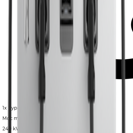
1
x
Type2
Moc maksymalna
240 kW