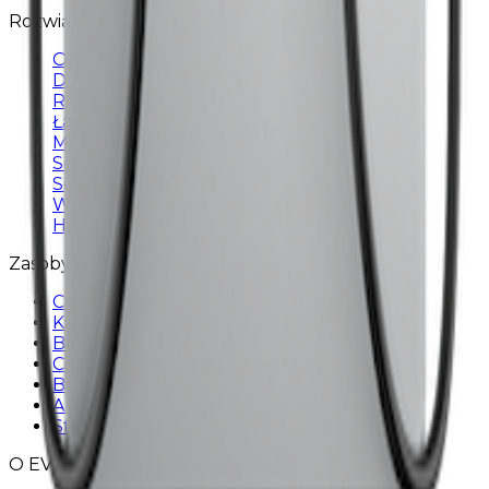
Rozwiązania
Operatorzy stacji ładowania
Dostawcy usług
Rozwiązania flotowe
Ładowanie w domu
Mobilna ładowarka
Sektor prywatny
Sektor publiczny
Wspólnoty mieszkaniowe
Hotele i restauracje
Zasoby
Cennik
Kalkulator zysku
Blog
Centrum wsparcia
Baza wiedzy
API
Status usługi
O EV24