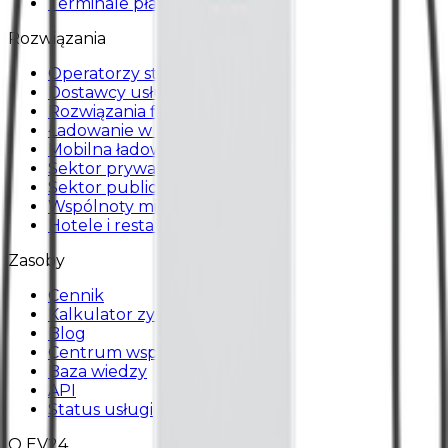
Terminale płatnicze
Rozwiązania
Operatorzy stacji ładowania
Dostawcy usług
Rozwiązania flotowe
Ładowanie w domu
Mobilna ładowarka
Sektor prywatny
Sektor publiczny
Wspólnoty mieszkaniowe
Hotele i restauracje
Zasoby
Cennik
Kalkulator zysku
Blog
Centrum wsparcia
Baza wiedzy
API
Status usługi
O EV24