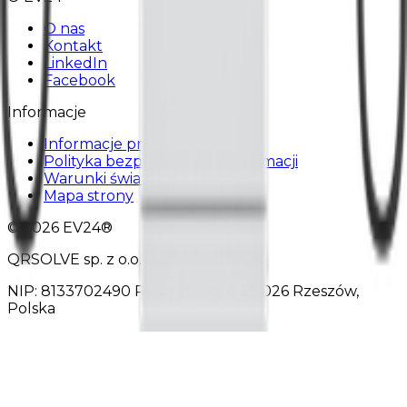
O nas
Kontakt
LinkedIn
Facebook
Informacje
Informacje prawne
Polityka bezpieczeństwa informacji
Warunki świadczenia usług
Mapa strony
© 2026 EV24®
QRSOLVE sp. z o.o.
NIP: 8133702490 Reformacka 6 35-026 Rzeszów,
Polska