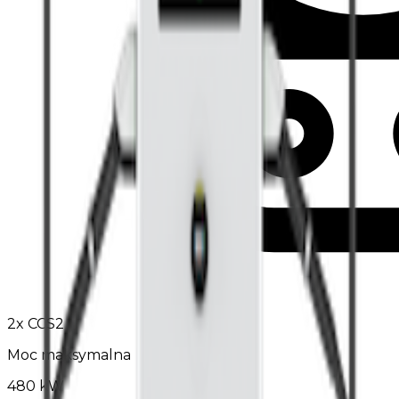
2
x
CCS2
Moc maksymalna
480 kW