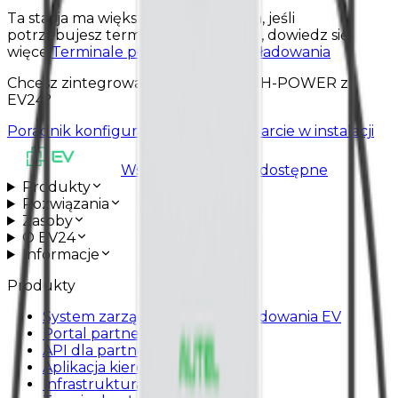
Ta stacja ma większą moc ładowania, jeśli
potrzebujesz terminala płatniczego, dowiedz się
więcej
Terminale płatnicze dla stacji ładowania
Chcesz zintegrować AUTEL DC-HIGH-POWER z
EV24?
Poradnik konfiguracyjny
Umów wsparcie w instalacji
Wszystkie usługi są dostępne
Produkty
Rozwiązania
Zasoby
O EV24
Informacje
Produkty
System zarządzania stacjami ładowania EV
Portal partnera
API dla partnerów
Aplikacja kierowcy
Infrastruktura ładowania