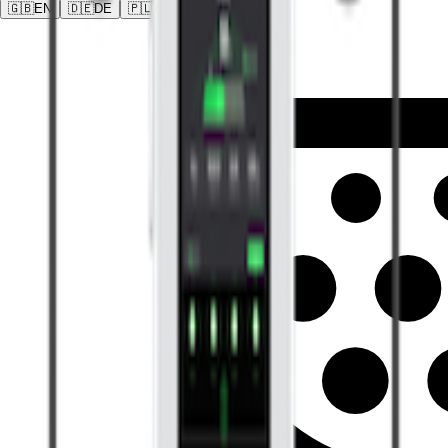
🇬🇧
EN
🇩🇪
DE
🇵🇱
PL