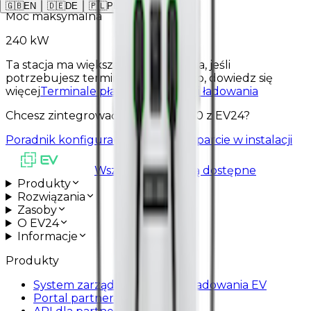
🇬🇧
EN
🇩🇪
DE
🇵🇱
PL
Moc maksymalna
240 kW
Ta stacja ma większą moc ładowania, jeśli
potrzebujesz terminala płatniczego, dowiedz się
więcej
Terminale płatnicze dla stacji ładowania
Chcesz zintegrować AUTEL DH 240 z EV24?
Poradnik konfiguracyjny
Umów wsparcie w instalacji
Wszystkie usługi są dostępne
Produkty
Rozwiązania
Zasoby
O EV24
Informacje
Produkty
System zarządzania stacjami ładowania EV
Portal partnera