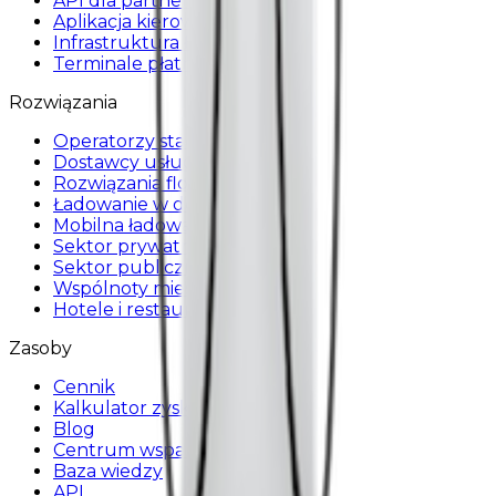
API dla partnerów
Aplikacja kierowcy
Infrastruktura ładowania
Terminale płatnicze
Rozwiązania
Operatorzy stacji ładowania
Dostawcy usług
Rozwiązania flotowe
Ładowanie w domu
Mobilna ładowarka
Sektor prywatny
Sektor publiczny
Wspólnoty mieszkaniowe
Hotele i restauracje
Zasoby
Cennik
Kalkulator zysku
Blog
Centrum wsparcia
Baza wiedzy
API