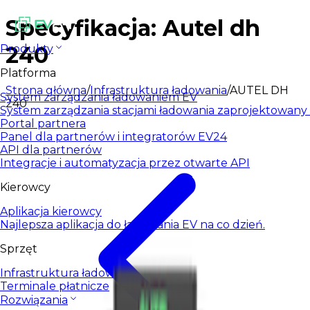
Specyfikacja: Autel dh
240
Produkty
Platforma
Strona główna
/
Infrastruktura ładowania
/
AUTEL DH
System zarządzania ładowaniem EV
240
System zarządzania stacjami ładowania zaprojektowany d
Portal partnera
Panel dla partnerów i integratorów EV24
API dla partnerów
Integracje i automatyzacja przez otwarte API
Kierowcy
Aplikacja kierowcy
Najlepsza aplikacja do ładowania EV na co dzień.
Sprzęt
Infrastruktura ładowania
Terminale płatnicze
Rozwiązania