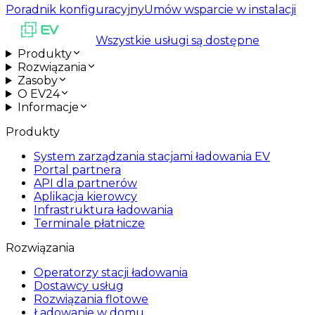
Poradnik konfiguracyjny
Umów wsparcie w instalacji
Wszystkie usługi są dostępne
Produkty
Rozwiązania
Zasoby
O EV24
Informacje
Produkty
System zarządzania stacjami ładowania EV
Portal partnera
API dla partnerów
Aplikacja kierowcy
Infrastruktura ładowania
Terminale płatnicze
Rozwiązania
Operatorzy stacji ładowania
Dostawcy usług
Rozwiązania flotowe
Ładowanie w domu