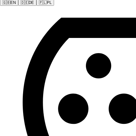
🇬🇧
EN
🇩🇪
DE
🇵🇱
PL