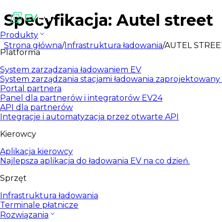
Specyfikacja: Autel street
Produkty
Strona główna
/
Infrastruktura ładowania
/
AUTEL STREE
Platforma
System zarządzania ładowaniem EV
System zarządzania stacjami ładowania zaprojektowany d
Portal partnera
Panel dla partnerów i integratorów EV24
API dla partnerów
Integracje i automatyzacja przez otwarte API
Kierowcy
Aplikacja kierowcy
Najlepsza aplikacja do ładowania EV na co dzień.
Sprzęt
Infrastruktura ładowania
Terminale płatnicze
Rozwiązania