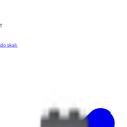
T
o skali.