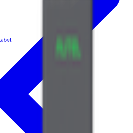
abel.
e