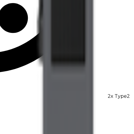
2
x
Type2