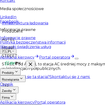
Kontakt
Media społecznościowe
LinkedIn
Facebook
Infrastruktura ładowania
Informacje prawne
Producent
Informacje prawne
AUTEL
Polityka bezpieczeństwa informacji
Warunki świadczenia usług
Model
🇵🇱
PL
STREET
Aplikacja kierowcy
Portal operatora
STREET od AUTEL to stacja AC średniej mocy z maksym
w lokalizacjach półpublicznych.
Produkty
Spodobała Ci się ta stacja?
Skontaktuj się z nami.
Rozwiązania
Cennik
Typ
Zasoby
AC
Firma
Aplikacja kierowcy
Portal operatora