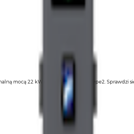
alną mocą 22 kW i układem 2 złącze Type2. Sprawdzi si