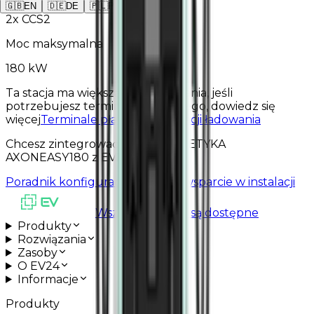
🇬🇧
EN
🇩🇪
DE
🇵🇱
PL
2
x
CCS2
Moc maksymalna
180 kW
Ta stacja ma większą moc ładowania, jeśli
potrzebujesz terminala płatniczego, dowiedz się
więcej
Terminale płatnicze dla stacji ładowania
Chcesz zintegrować EKOENERGETYKA
AXONEASY180 z EV24?
Poradnik konfiguracyjny
Umów wsparcie w instalacji
Wszystkie usługi są dostępne
Produkty
Rozwiązania
Zasoby
O EV24
Informacje
Produkty