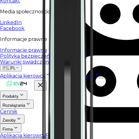
Kontakt
Media społecznościowe
LinkedIn
Facebook
Informacje prawne
Informacje prawne
Polityka bezpieczeństwa informacji
Warunki świadczenia usług
🇵🇱
PL
Aplikacja kierowcy
Portal operatora
Produkty
Rozwiązania
Cennik
Zasoby
Firma
Aplikacja kierowcy
Portal operatora