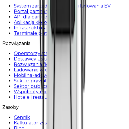
System zarządzania stacjami ładowania EV
Portal partnera
API dla partnerów
Aplikacja kierowcy
Infrastruktura ładowania
Terminale płatnicze
Rozwiązania
Operatorzy stacji ładowania
Dostawcy usług
Rozwiązania flotowe
Ładowanie w domu
Mobilna ładowarka
Sektor prywatny
Sektor publiczny
Wspólnoty mieszkaniowe
Hotele i restauracje
Zasoby
Cennik
Kalkulator zysku
Blog