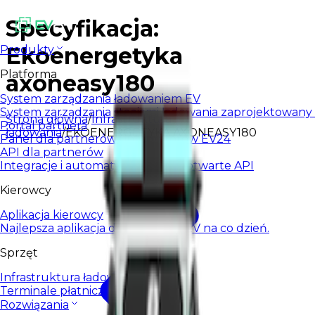
Specyfikacja:
Ekoenergetyka
Produkty
Platforma
axoneasy180
System zarządzania ładowaniem EV
System zarządzania stacjami ładowania zaprojektowany d
Strona główna
/
Infrastruktura
Portal partnera
ładowania
/
EKOENERGETYKA AXONEASY180
Panel dla partnerów i integratorów EV24
API dla partnerów
Integracje i automatyzacja przez otwarte API
Kierowcy
Aplikacja kierowcy
Najlepsza aplikacja do ładowania EV na co dzień.
Sprzęt
Infrastruktura ładowania
Terminale płatnicze
Rozwiązania