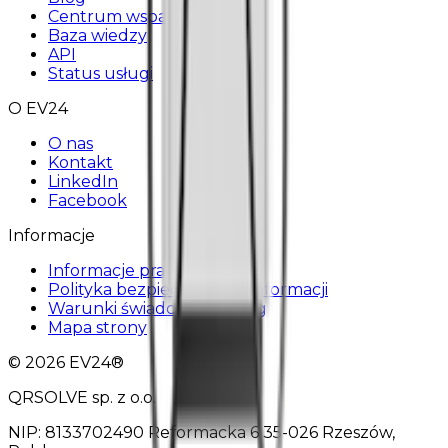
Centrum wsparcia
Baza wiedzy
API
Status usługi
O EV24
O nas
Kontakt
LinkedIn
Facebook
Informacje
Informacje prawne
Polityka bezpieczeństwa informacji
Warunki świadczenia usług
Mapa strony
© 2026 EV24®
QRSOLVE sp. z o.o.
NIP: 8133702490 Reformacka 6 35-026 Rzeszów,