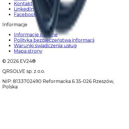
Kontakt
LinkedIn
Facebook
Informacje
Informacje prawne
Polityka bezpieczeństwa informacji
Warunki świadczenia usług
Mapa strony
© 2026 EV24®
QRSOLVE sp. z o.o.
NIP: 8133702490 Reformacka 6 35-026 Rzeszów,
Polska