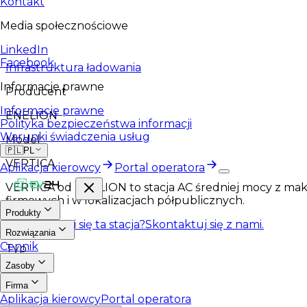
Kontakt
Media społecznościowe
LinkedIn
Facebook
Infrastruktura ładowania
Informacje prawne
Producent
Informacje prawne
ENELION
Polityka bezpieczeństwa informacji
Warunki świadczenia usług
Model
🇵🇱
PL
VERTICA
Aplikacja kierowcy
Portal operatora
VERTICA od ENELION to stacja AC średniej mocy z mak
firmowych i w lokalizacjach półpublicznych.
Produkty
Spodobała Ci się ta stacja?
Skontaktuj się z nami.
Rozwiązania
Cennik
Typ
Zasoby
AC
Firma
Aplikacja kierowcy
Portal operatora