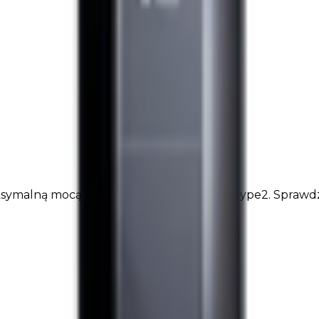
symalną mocą 22 kW i układem 2 złącze Type2. Sprawdzi