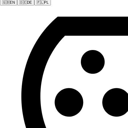
🇬🇧
EN
🇩🇪
DE
🇵🇱
PL