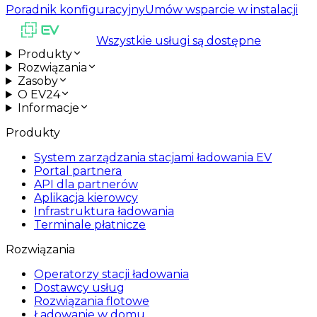
Poradnik konfiguracyjny
Umów wsparcie w instalacji
Wszystkie usługi są dostępne
Produkty
Rozwiązania
Zasoby
O EV24
Informacje
Produkty
System zarządzania stacjami ładowania EV
Portal partnera
API dla partnerów
Aplikacja kierowcy
Infrastruktura ładowania
Terminale płatnicze
Rozwiązania
Operatorzy stacji ładowania
Dostawcy usług
Rozwiązania flotowe
Ładowanie w domu