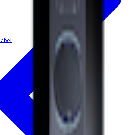
abel.
e