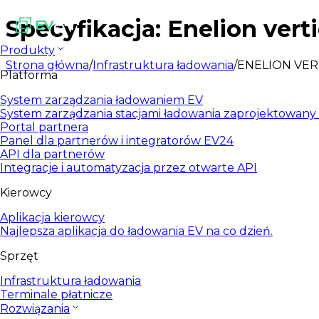
Specyfikacja: Enelion vert
Produkty
Strona główna
/
Infrastruktura ładowania
/
ENELION VER
Platforma
System zarządzania ładowaniem EV
System zarządzania stacjami ładowania zaprojektowany d
Portal partnera
Panel dla partnerów i integratorów EV24
API dla partnerów
Integracje i automatyzacja przez otwarte API
Kierowcy
Aplikacja kierowcy
Najlepsza aplikacja do ładowania EV na co dzień.
Sprzęt
Infrastruktura ładowania
Terminale płatnicze
Rozwiązania