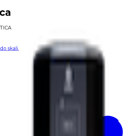
ica
TICA
o skali.