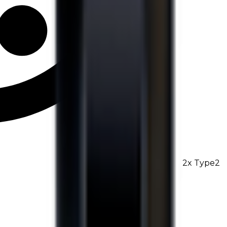
2
x
Type2