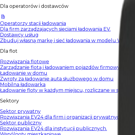
Dla operatorów i dostawców
Operatorzy stacji ładowania
Dla firm zarządzających sieciami ładowania EV.
Dostawcy usług
Zbuduj własną markę i sieć ładowania w modelu White L
Dla flot
Rozwiązania flotowe
Zarządzanie flotą i ładowaniem pojazdów firmowych.
Ładowanie w domu
Zwroty za ładowanie auta służbowego w domu
Mobilna ładowarka
Ładowanie floty w każdym miejscu, rozliczane w systemi
Sektory
Sektor prywatny
Rozwiązania EV24 dla firm i organizacji prywatnych.
Sektor publiczny
Rozwiązania EV24 dla instytucji publicznych.
Wspólnoty mieszkaniowe