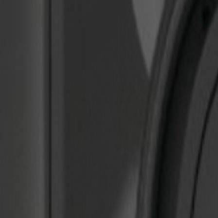
1
x
Type2