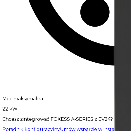
Moc maksymalna
22 kW
Chcesz zintegrować FOXESS A-SERIES z EV24?
Poradnik konfiguracyjny
Umów wsparcie w instalacji