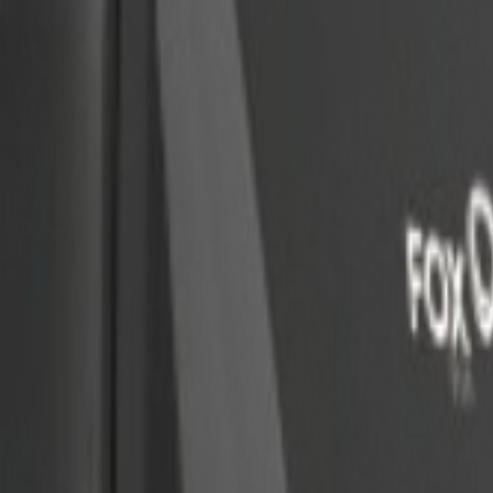
abel.
e