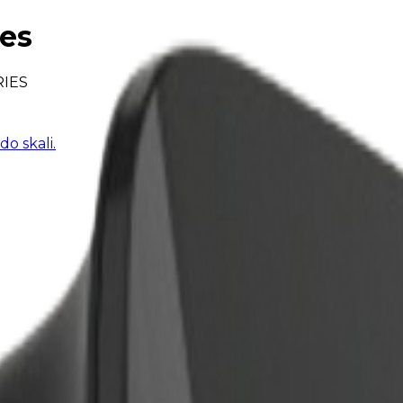
ies
RIES
o skali.