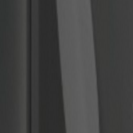
ną mocą 22 kW. Posiada dostępne złącza typu 1 złącz