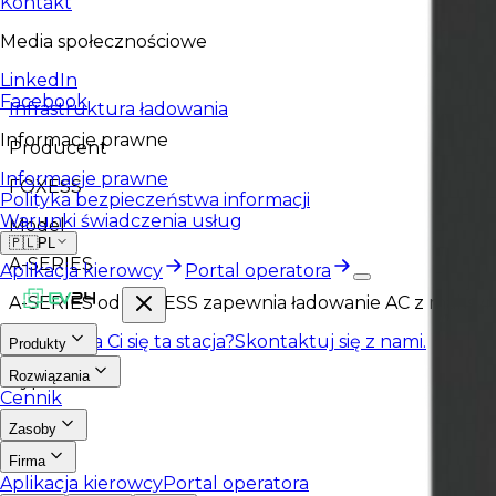
Kontakt
Media społecznościowe
LinkedIn
Facebook
Infrastruktura ładowania
Informacje prawne
Producent
Informacje prawne
FOXESS
Polityka bezpieczeństwa informacji
Warunki świadczenia usług
Model
🇵🇱
PL
A-SERIES
Aplikacja kierowcy
Portal operatora
A-SERIES od FOXESS zapewnia ładowanie AC z maksymal
Spodobała Ci się ta stacja?
Skontaktuj się z nami.
Produkty
Rozwiązania
Typ
Cennik
AC
Zasoby
Firma
Aplikacja kierowcy
Portal operatora