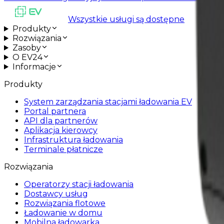
Wszystkie usługi są dostępne
Produkty
Rozwiązania
Zasoby
O EV24
Informacje
Produkty
System zarządzania stacjami ładowania EV
Portal partnera
API dla partnerów
Aplikacja kierowcy
Infrastruktura ładowania
Terminale płatnicze
Rozwiązania
Operatorzy stacji ładowania
Dostawcy usług
Rozwiązania flotowe
Ładowanie w domu
Mobilna ładowarka