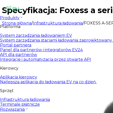
Specyfikacja: Foxess a ser
Produkty
Strona główna
/
Infrastruktura ładowania
/
FOXESS A-SE
Platforma
System zarządzania ładowaniem EV
System zarządzania stacjami ładowania zaprojektowany d
Portal partnera
Panel dla partnerów i integratorów EV24
API dla partnerów
Integracje i automatyzacja przez otwarte API
Kierowcy
Aplikacja kierowcy
Najlepsza aplikacja do ładowania EV na co dzień.
Sprzęt
Infrastruktura ładowania
Terminale płatnicze
Rozwiązania