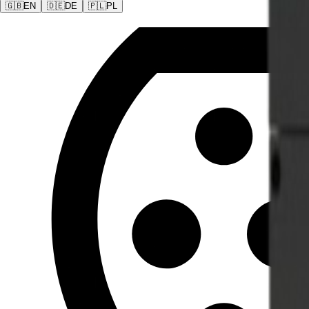
🇬🇧
EN
🇩🇪
DE
🇵🇱
PL