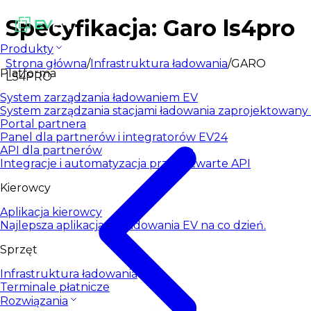
Specyfikacja: Garo ls4pro
Produkty
Strona główna
/
Infrastruktura ładowania
/
GARO
Platforma
LS4PRO
System zarządzania ładowaniem EV
System zarządzania stacjami ładowania zaprojektowany d
Portal partnera
Panel dla partnerów i integratorów EV24
API dla partnerów
Integracje i automatyzacja przez otwarte API
Kierowcy
Aplikacja kierowcy
Najlepsza aplikacja do ładowania EV na co dzień.
Sprzęt
Infrastruktura ładowania
Terminale płatnicze
Rozwiązania