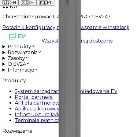
🇬🇧
EN
🇩🇪
DE
🇵🇱
PL
22 kW
Chcesz zintegrować GARO LS4PRO z EV24?
Poradnik konfiguracyjny
Umów wsparcie w instalacji
Wszystkie usługi są dostępne
Produkty
Rozwiązania
Zasoby
O EV24
Informacje
Produkty
System zarządzania stacjami ładowania EV
Portal partnera
API dla partnerów
Aplikacja kierowcy
Infrastruktura ładowania
Terminale płatnicze
Rozwiązania