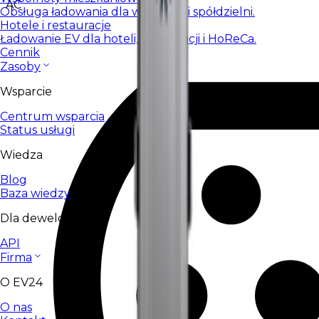
AC
Obsługa ładowania dla wspólnot i spółdzielni.
Hotele i restauracje
Ładowanie EV dla hoteli, restauracji i HoReCa.
Cennik
Zasoby
Wsparcie
Centrum wsparcia
Status usługi
Wiedza
Blog
Baza wiedzy
Dla deweloperów
API
Firma
O EV24
O nas