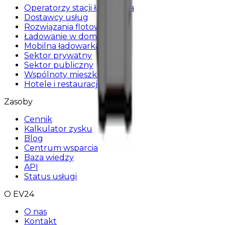
Operatorzy stacji ładowania
Dostawcy usług
Rozwiązania flotowe
Ładowanie w domu
Mobilna ładowarka
Sektor prywatny
Sektor publiczny
Wspólnoty mieszkaniowe
Hotele i restauracje
Zasoby
Cennik
Kalkulator zysku
Blog
Centrum wsparcia
Baza wiedzy
API
Status usługi
O EV24
O nas
Kontakt