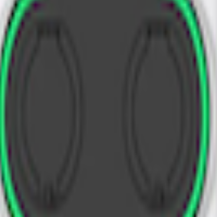
2
x
Type2
V24?