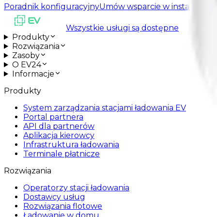
Poradnik konfiguracyjny
Umów wsparcie w instalacji
Wszystkie usługi są dostępne
Produkty
Rozwiązania
Zasoby
O EV24
Informacje
Produkty
System zarządzania stacjami ładowania EV
Portal partnera
API dla partnerów
Aplikacja kierowcy
Infrastruktura ładowania
Terminale płatnicze
Rozwiązania
Operatorzy stacji ładowania
Dostawcy usług
Rozwiązania flotowe
Ładowanie w domu