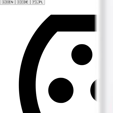
🇬🇧
EN
🇩🇪
DE
🇵🇱
PL