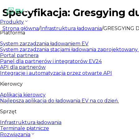
Specyfikacja: Gresgying d
Produkty
Strona główna
/
Infrastruktura ładowania
/
GRESGYING 
Platforma
System zarządzania ładowaniem EV
System zarządzania stacjami ładowania zaprojektowany d
Portal partnera
Panel dla partnerów i integratorów EV24
API dla partnerów
Integracje i automatyzacja przez otwarte API
Kierowcy
Aplikacja kierowcy
Najlepsza aplikacja do ładowania EV na co dzień.
Sprzęt
Infrastruktura ładowania
Terminale płatnicze
Rozwiązania