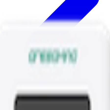
abel.
e