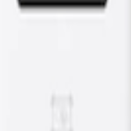
cy z maksymalną mocą 22 kW i układem 2 złącze Type2.
.