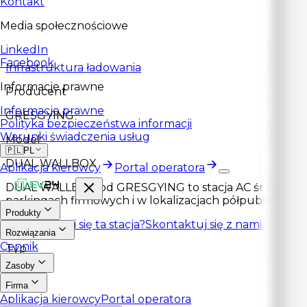
Kontakt
Media społecznościowe
LinkedIn
Facebook
Infrastruktura ładowania
Informacje prawne
Producent
Informacje prawne
GRESGYING
Polityka bezpieczeństwa informacji
Warunki świadczenia usług
Model
🇵🇱
PL
DUAL WALLBOX
Aplikacja kierowcy
Portal operatora
DUAL WALLBOX od GRESGYING to stacja AC średniej mo
parkingach firmowych i w lokalizacjach półpublicznych
Produkty
Spodobała Ci się ta stacja?
Skontaktuj się z nami.
Rozwiązania
Cennik
Typ
Zasoby
AC
Firma
Aplikacja kierowcy
Portal operatora