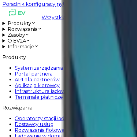
Poradnik konfiguracyjny
Umów wsparcie w instalacji
Wszystkie usługi są dostępne
Produkty
Rozwiązania
Zasoby
O EV24
Informacje
Produkty
System zarządzania stacjami ładowania EV
Portal partnera
API dla partnerów
Aplikacja kierowcy
Infrastruktura ładowania
Terminale płatnicze
Rozwiązania
Operatorzy stacji ładowania
Dostawcy usług
Rozwiązania flotowe
Ładowanie w domu