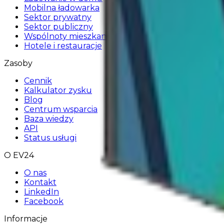
Mobilna ładowarka
Sektor prywatny
Sektor publiczny
Wspólnoty mieszkaniowe
Hotele i restauracje
Zasoby
Cennik
Kalkulator zysku
Blog
Centrum wsparcia
Baza wiedzy
API
Status usługi
O EV24
O nas
Kontakt
LinkedIn
Facebook
Informacje