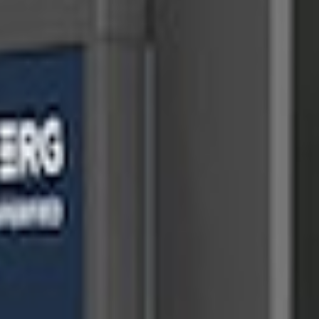
abel.
e