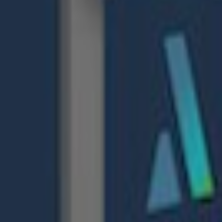
2
x
Type2
24?