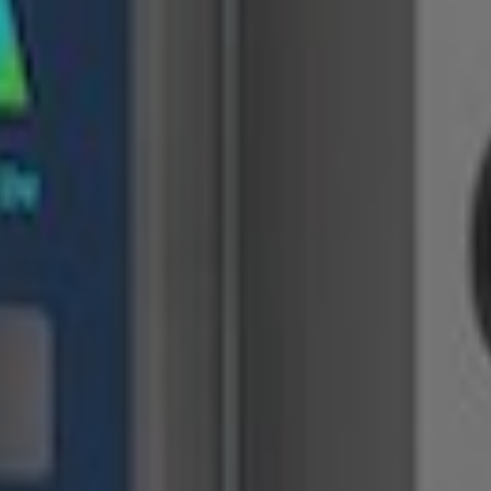
ocy z maksymalną mocą 22 kW i układem 2 złącze Type2
.