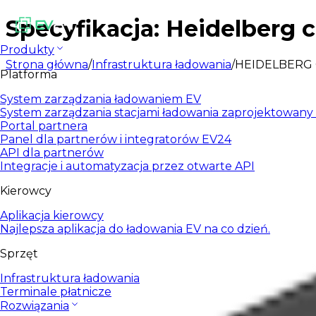
Specyfikacja: Heidelberg 
Produkty
Strona główna
/
Infrastruktura ładowania
/
HEIDELBERG 
Platforma
System zarządzania ładowaniem EV
System zarządzania stacjami ładowania zaprojektowany d
Portal partnera
Panel dla partnerów i integratorów EV24
API dla partnerów
Integracje i automatyzacja przez otwarte API
Kierowcy
Aplikacja kierowcy
Najlepsza aplikacja do ładowania EV na co dzień.
Sprzęt
Infrastruktura ładowania
Terminale płatnicze
Rozwiązania