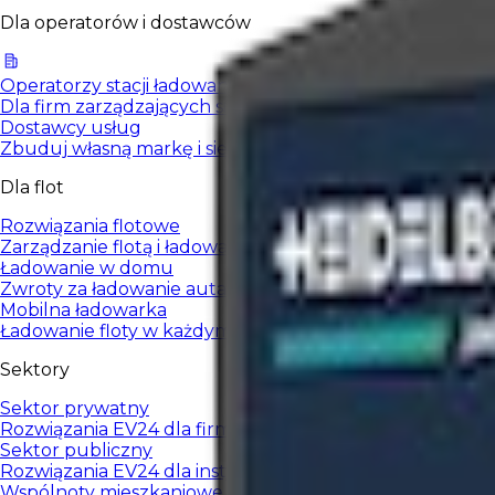
Dla operatorów i dostawców
Operatorzy stacji ładowania
Dla firm zarządzających sieciami ładowania EV.
Dostawcy usług
Zbuduj własną markę i sieć ładowania w modelu White L
Dla flot
Rozwiązania flotowe
Zarządzanie flotą i ładowaniem pojazdów firmowych.
Ładowanie w domu
Zwroty za ładowanie auta służbowego w domu
Mobilna ładowarka
Ładowanie floty w każdym miejscu, rozliczane w systemi
Sektory
Sektor prywatny
Rozwiązania EV24 dla firm i organizacji prywatnych.
Sektor publiczny
Rozwiązania EV24 dla instytucji publicznych.
Wspólnoty mieszkaniowe