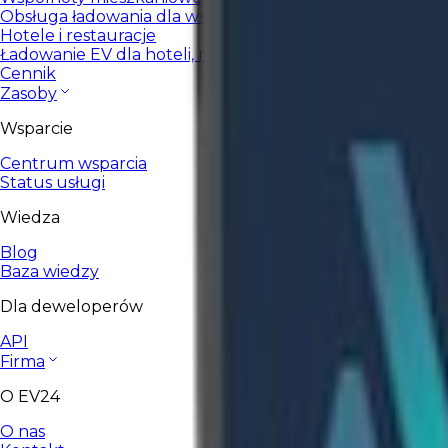
Obsługa ładowania dla wspólnot i spółdzielni.
Hotele i restauracje
Ładowanie EV dla hoteli, restauracji i HoReCa.
Cennik
Zasoby
Wsparcie
Centrum wsparcia
Status usługi
Wiedza
Blog
Baza wiedzy
Dla deweloperów
API
Firma
O EV24
O nas