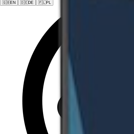
🇬🇧
EN
🇩🇪
DE
🇵🇱
PL