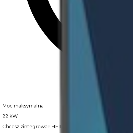
Moc maksymalna
22 kW
Chcesz zintegrować HEIDELBERG ConnectPublic z EV