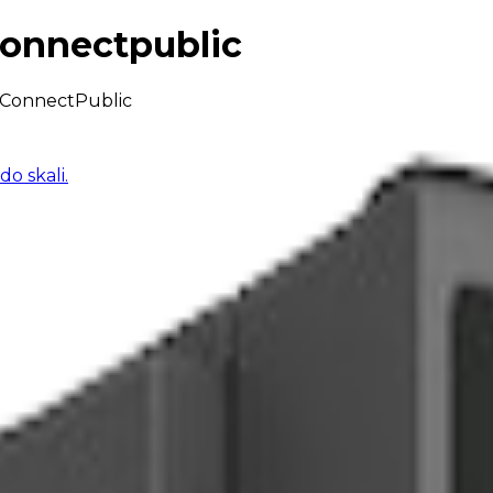
connectpublic
ConnectPublic
o skali.