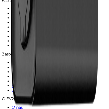
Rozwiązania
Operatorzy stacji ładowania
Dostawcy usług
Rozwiązania flotowe
Ładowanie w domu
Mobilna ładowarka
Sektor prywatny
Sektor publiczny
Wspólnoty mieszkaniowe
Hotele i restauracje
Zasoby
Cennik
Kalkulator zysku
Blog
Centrum wsparcia
Baza wiedzy
API
Status usługi
O EV24
O nas