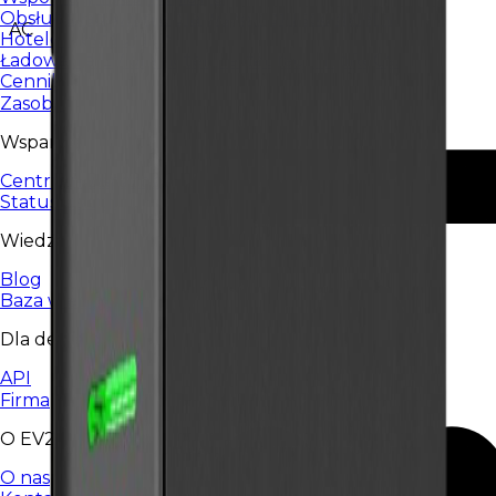
Obsługa ładowania dla wspólnot i spółdzielni.
AC
Hotele i restauracje
Ładowanie EV dla hoteli, restauracji i HoReCa.
Cennik
Zasoby
Wsparcie
Centrum wsparcia
Status usługi
Wiedza
Blog
Baza wiedzy
Dla deweloperów
API
Firma
O EV24
O nas