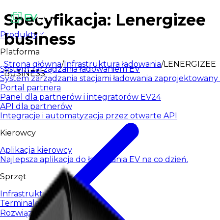
Specyfikacja: Lenergizee
business
Produkty
Platforma
Strona główna
/
Infrastruktura ładowania
/
LENERGIZEE
System zarządzania ładowaniem EV
BUSINESS
System zarządzania stacjami ładowania zaprojektowany d
Portal partnera
Panel dla partnerów i integratorów EV24
API dla partnerów
Integracje i automatyzacja przez otwarte API
Kierowcy
Aplikacja kierowcy
Najlepsza aplikacja do ładowania EV na co dzień.
Sprzęt
Infrastruktura ładowania
Terminale płatnicze
Rozwiązania