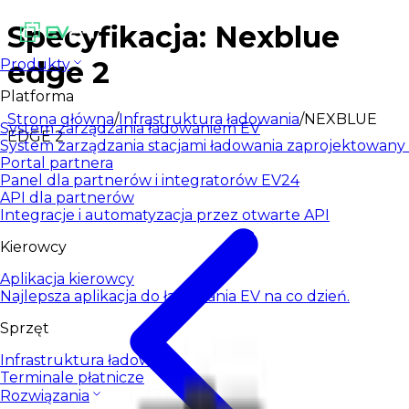
Specyfikacja: Nexblue
edge 2
Produkty
Platforma
Strona główna
/
Infrastruktura ładowania
/
NEXBLUE
System zarządzania ładowaniem EV
EDGE 2
System zarządzania stacjami ładowania zaprojektowany d
Portal partnera
Panel dla partnerów i integratorów EV24
API dla partnerów
Integracje i automatyzacja przez otwarte API
Kierowcy
Aplikacja kierowcy
Najlepsza aplikacja do ładowania EV na co dzień.
Sprzęt
Infrastruktura ładowania
Terminale płatnicze
Rozwiązania