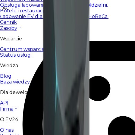
Obsługa ładowania dla wspólnot i spółdzielni.
AC
Hotele i restauracje
Ładowanie EV dla hoteli, restauracji i HoReCa.
Cennik
Zasoby
Wsparcie
Centrum wsparcia
Status usługi
Wiedza
Blog
Baza wiedzy
Dla deweloperów
API
Firma
O EV24
O nas