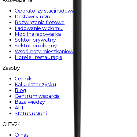
Rozwiązania
Operatorzy stacji ładowania
Dostawcy usług
Rozwiązania flotowe
Ładowanie w domu
Mobilna ładowarka
Sektor prywatny
Sektor publiczny
Wspólnoty mieszkaniowe
Hotele i restauracje
Zasoby
Cennik
Kalkulator zysku
Blog
Centrum wsparcia
Baza wiedzy
API
Status usługi
O EV24
O nas