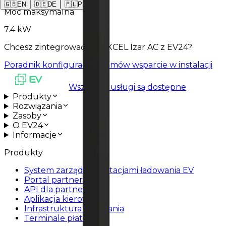
🇬🇧
EN
🇩🇪
DE
🇵🇱
PL
Moc maksymalna
7.4 kW
Chcesz zintegrować SINEXCEL Izar AC z EV24?
Poradnik konfiguracyjny
Umów wsparcie w instalacji
Wszystkie usługi są dostępne
Produkty
Rozwiązania
Zasoby
O EV24
Informacje
Produkty
System zarządzania stacjami ładowania EV
Portal partnera
API dla partnerów
Aplikacja kierowcy
Infrastruktura ładowania
Terminale płatnicze