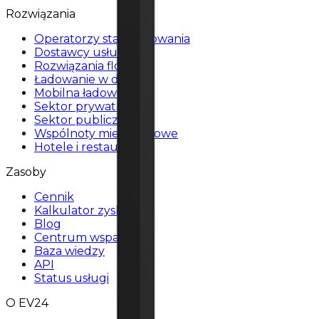
Rozwiązania
Operatorzy stacji ładowania
Dostawcy usług
Rozwiązania flotowe
Ładowanie w domu
Mobilna ładowarka
Sektor prywatny
Sektor publiczny
Wspólnoty mieszkaniowe
Hotele i restauracje
Zasoby
Cennik
Kalkulator zysku
Blog
Centrum wsparcia
Baza wiedzy
API
Status usługi
O EV24