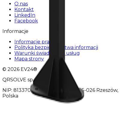
O nas
Kontakt
LinkedIn
Facebook
Informacje
Informacje prawne
Polityka bezpieczeństwa informacji
Warunki świadczenia usług
Mapa strony
© 2026 EV24®
QRSOLVE sp. z o.o.
NIP: 8133702490 Reformacka 6 35-026 Rzeszów,
Polska