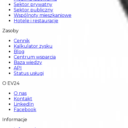
Sektor prywatny
Sektor publiczny
Wspólnoty mieszkaniowe
Hotele i restauracje
Zasoby
Cennik
Kalkulator zysku
Blog
Centrum wsparcia
Baza wiedzy
API
Status usługi
O EV24
O nas
Kontakt
LinkedIn
Facebook
Informacje