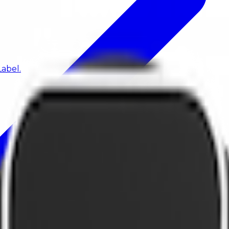
abel.
e