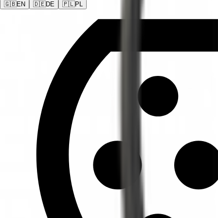
🇬🇧
EN
🇩🇪
DE
🇵🇱
PL