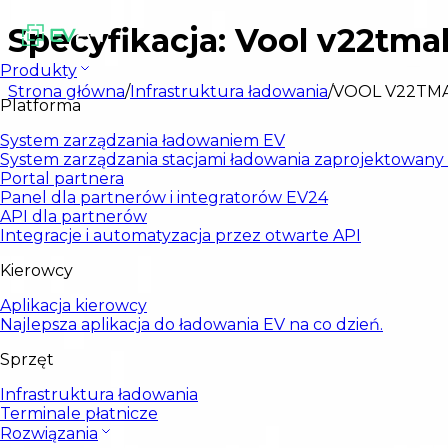
Specyfikacja: Vool v22tm
Produkty
Strona główna
/
Infrastruktura ładowania
/
VOOL V22TM
Platforma
System zarządzania ładowaniem EV
System zarządzania stacjami ładowania zaprojektowany d
Portal partnera
Panel dla partnerów i integratorów EV24
API dla partnerów
Integracje i automatyzacja przez otwarte API
Kierowcy
Aplikacja kierowcy
Najlepsza aplikacja do ładowania EV na co dzień.
Sprzęt
Infrastruktura ładowania
Terminale płatnicze
Rozwiązania