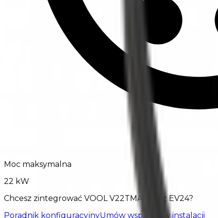
Moc maksymalna
22 kW
Chcesz zintegrować VOOL V22TMABGP z EV24?
Poradnik konfiguracyjny
Umów wsparcie w instalacji