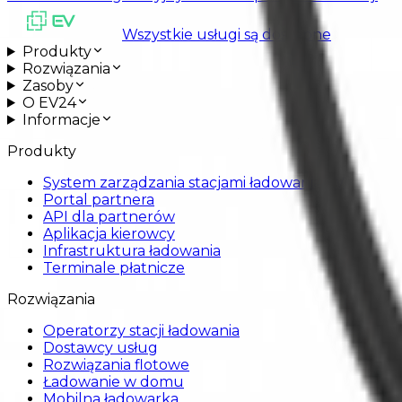
Wszystkie usługi są dostępne
Produkty
Rozwiązania
Zasoby
O EV24
Informacje
Produkty
System zarządzania stacjami ładowania EV
Portal partnera
API dla partnerów
Aplikacja kierowcy
Infrastruktura ładowania
Terminale płatnicze
Rozwiązania
Operatorzy stacji ładowania
Dostawcy usług
Rozwiązania flotowe
Ładowanie w domu
Mobilna ładowarka