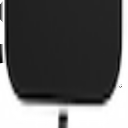
1
x
Type2