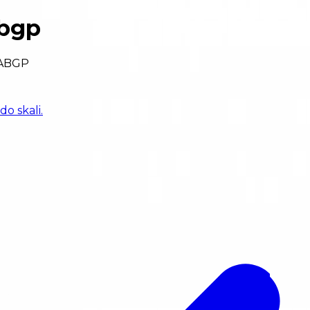
abgp
ABGP
o skali.