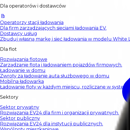
Dla operatorów i dostawców
Operatorzy stacji ładowania
Dla firm zarządzających sieciami ładowania EV.
Dostawcy usług
Zbuduj własną markę i sieć ładowania w modelu White L
Dla flot
Rozwiązania flotowe
Zarządzanie flotą i ładowaniem pojazdów firmowych.
Ładowanie w domu
Zwroty za ładowanie auta służbowego w domu
Mobilna ładowarka
Ładowanie floty w każdym miejscu, rozliczane w systemi
Sektory
Sektor prywatny
Rozwiązania EV24 dla firm i organizacji prywatnych.
Sektor publiczny
Rozwiązania EV24 dla instytucji publicznych.
Wspólnoty mieszkaniowe