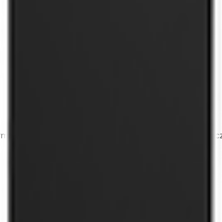
lną mocą 22 kW. Posiada dostępne złącza typu 1 złąc