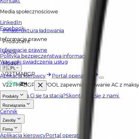
Kontakt
Media społecznościowe
LinkedIn
Facebook
Infrastruktura ładowania
Informacje prawne
Producent
Informacje prawne
VOOL
Polityka bezpieczeństwa informacji
Warunki świadczenia usług
Model
🇵🇱
PL
V22TMABGP
Aplikacja kierowcy
Portal operatora
V22TMABGP od VOOL zapewnia ładowanie AC z maksyma
Spodobała Ci się ta stacja?
Skontaktuj się z nami.
Produkty
Rozwiązania
Typ
Cennik
AC
Zasoby
Firma
Aplikacja kierowcy
Portal operatora