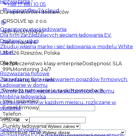
Rozwiązania
+48 17 881 10 05
support@ev24.cloud
Dla operatorów i dostawców
QRSOLVE sp. z o.o.
Operatorzy stacji ładowania
NIP: 8133702490
Dla firm zarządzających sieciami ładowania EV.
Dostawcy usług
Reformacka 6
Zbuduj własną markę i sieć ładowania w modelu White
Label.
35-026 Rzeszów, Polska
Dla flot
Bezpieczeństwo klasy enterprise
Dostępność SLA
99%
Monitoring 24/7
Rozwiązania flotowe
Zarządzanie flotą i ładowaniem pojazdów firmowych.
Skontaktuj się z nami
Ładowanie w domu
Powiedz nam więcej o swoich potrzebach.
Zwroty za ładowanie auta służbowego w domu
Mobilna ładowarka
Imię i nazwisko
Ładowanie floty w każdym miejscu, rozliczane w
E-mail firmowy
systemie
Telefon
Sektory
Punkty ładowania
Sektor prywatny
Interesuje mnie
Rozwiązania EV24 dla firm i organizacji prywatnych.