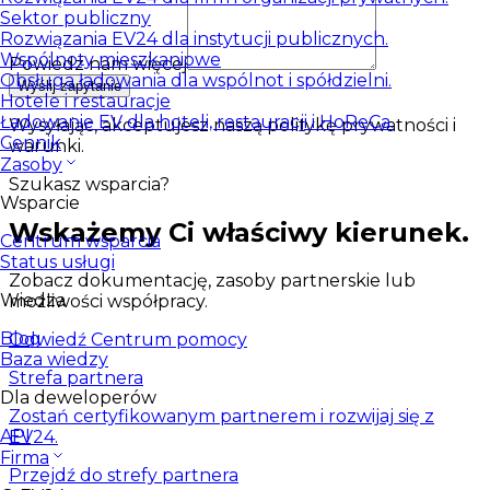
Sektor publiczny
Rozwiązania EV24 dla instytucji publicznych.
Wspólnoty mieszkaniowe
Powiedz nam więcej
Obsługa ładowania dla wspólnot i spółdzielni.
Wyślij zapytanie
Hotele i restauracje
Ładowanie EV dla hoteli, restauracji i HoReCa.
Wysyłając, akceptujesz naszą politykę prywatności i
Cennik
warunki.
Zasoby
Szukasz wsparcia?
Wsparcie
Wskażemy Ci właściwy kierunek.
Centrum wsparcia
Status usługi
Zobacz dokumentację, zasoby partnerskie lub
Wiedza
możliwości współpracy.
Blog
Odwiedź Centrum pomocy
Baza wiedzy
Strefa partnera
Dla deweloperów
Zostań certyfikowanym partnerem i rozwijaj się z
API
EV24.
Firma
Przejdź do strefy partnera