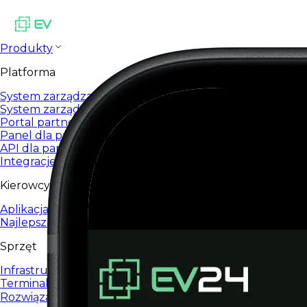
Produkty
Platforma
System zarządzania ładowaniem EV
System zarządzania stacjami ładowania zaprojektowany d
Portal partnera
Panel dla partnerów i integratorów EV24
API dla partnerów
Integracje i automatyzacja przez otwarte API
Kierowcy
Aplikacja kierowcy
Najlepsza aplikacja do ładowania EV na co dzień.
Sprzęt
Infrastruktura ładowania
Terminale płatnicze
Rozwiązania