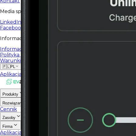
Kontakt
Media społecznościowe
LinkedIn
Facebook
Informacje prawne
Informacje prawne
Polityka bezpieczeństwa informacji
Warunki świadczenia usług
🇵🇱
PL
Aplikacja kierowcy
Portal operatora
Produkty
Rozwiązania
Cennik
Zasoby
Firma
Aplikacja kierowcy
Portal operatora