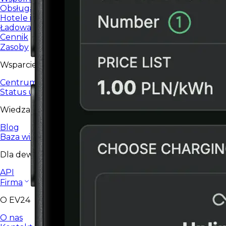
Obsługa ładowania dla wspólnot i spółdzielni.
Hotele i restauracje
Ładowanie EV dla hoteli, restauracji i HoReCa.
Cennik
Zasoby
Wsparcie
Centrum wsparcia
Status usługi
Wiedza
Blog
Baza wiedzy
Dla deweloperów
API
Firma
O EV24
O nas