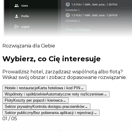
Rozwiązania dla Ciebie
Wybierz, co Cię interesuje
Prowadzisz hotel, zarządzasz wspólnotą albo flotą?
Wskaż swój obszar i zobacz dopasowane rozwiązanie.
Hotele i restauracje
Karta hotelowa i kod PIN
→
Wspólnoty i spółdzielnie
Automatyczne noty rozliczeniowe
→
Floty
Koszty per pojazd i kierowca
→
Sektor prywatny
Kontrola dostępu pracowników
→
Sektor publiczny
Bez pobierania aplikacji i rejestracji
→
01
/
05