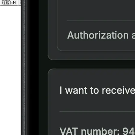
🇬🇧
EN
🇩🇪
DE
🇵🇱
PL