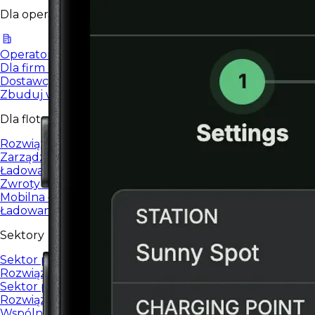
Dla operatorów i dostawców
Operatorzy stacji ładowania
Dla firm zarządzających sieciami ładowania EV.
Dostawcy usług
Zbuduj własną markę i sieć ładowania w modelu White L
Dla flot
Rozwiązania flotowe
Zarządzanie flotą i ładowaniem pojazdów firmowych.
Ładowanie w domu
Zwroty za ładowanie auta służbowego w domu
Mobilna ładowarka
Ładowanie floty w każdym miejscu, rozliczane w systemi
Sektory
Sektor prywatny
Rozwiązania EV24 dla firm i organizacji prywatnych.
Sektor publiczny
Rozwiązania EV24 dla instytucji publicznych.
Wspólnoty mieszkaniowe