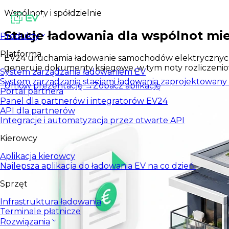
Wspólnoty i spółdzielnie
Stacje ładowania dla wspólnot m
Produkty
Platforma
EV24 uruchamia ładowanie samochodów elektrycznych w 
generuje dokumenty księgowe, w tym noty rozliczeniow
System zarządzania ładowaniem EV
System zarządzania stacjami ładowania zaprojektowany d
Umów prezentację
→
Zobacz aplikację
Portal partnera
Panel dla partnerów i integratorów EV24
API dla partnerów
Integracje i automatyzacja przez otwarte API
Kierowcy
Aplikacja kierowcy
Najlepsza aplikacja do ładowania EV na co dzień.
Sprzęt
Infrastruktura ładowania
Terminale płatnicze
Rozwiązania