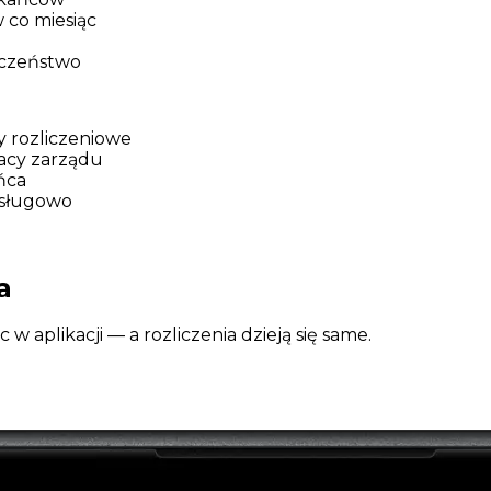
 co miesiąc
eczeństwo
 rozliczeniowe
acy zarządu
ńca
obsługowo
a
 aplikacji — a rozliczenia dzieją się same.