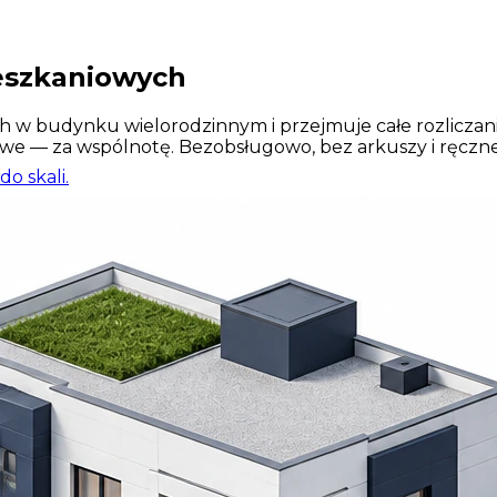
ieszkaniowych
budynku wielorodzinnym i przejmuje całe rozliczanie: 
e — za wspólnotę. Bezobsługowo, bez arkuszy i ręczneg
o skali.