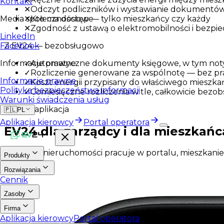
Kontakt
✕
Odczyt podliczników i wystawianie dokumentów
✕
Kto ma dostęp — tylko mieszkańcy czy każdy
Media społecznościowe
✕
Zgodność z ustawą o elektromobilności i bezpi
LinkedIn
Z EV24 — bezobsługowo
Facebook
✓
Automatyczne dokumenty księgowe, w tym noty
Informacje prawne
✓
Rozliczenie generowane za wspólnotę — bez pr
Informacje prawne
✓
Koszt energii przypisany do właściwego mieszka
Polityka bezpieczeństwa informacji
✓
Comiesięczne rozliczenia w tle, całkowicie bez
Warunki świadczenia usług
Portal i aplikacja
🇵🇱
PL
Aplikacja kierowcy
Portal operatora
EV24 dla zarządcy i dla mieszkańc
Zarządca nieruchomości pracuje w portalu, mieszkaniec w
Produkty
Rozwiązania
Cennik
Zasoby
Firma
Aplikacja kierowcy
Portal operatora