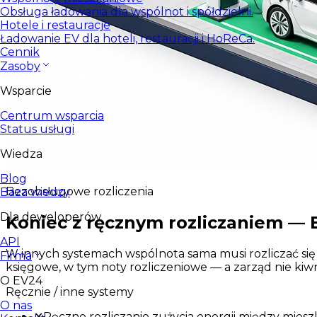
Obsługa ładowania dla wspólnot i spółdzielni.
Hotele i restauracje
Ładowanie EV dla hoteli, restauracji i HoReCa.
Cennik
Zasoby
Wsparcie
Centrum wsparcia
Status usługi
Wiedza
Blog
Bezobsługowe rozliczenia
Baza wiedzy
Dla deweloperów
Koniec z ręcznym rozliczaniem — E
API
W innych systemach wspólnota sama musi rozliczać się 
Firma
księgowe, w tym noty rozliczeniowe — a zarząd nie kiw
O EV24
Ręcznie / inne systemy
O nas
✕
Ręczne rozliczanie zużycia energii między mie