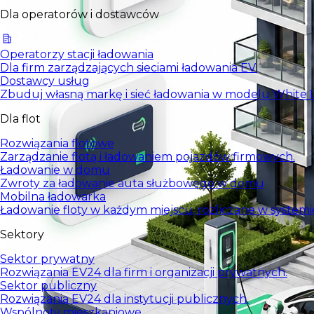
Dla operatorów i dostawców
Operatorzy stacji ładowania
Dla firm zarządzających sieciami ładowania EV.
Dostawcy usług
Zbuduj własną markę i sieć ładowania w modelu White L
Dla flot
Rozwiązania flotowe
Zarządzanie flotą i ładowaniem pojazdów firmowych.
Ładowanie w domu
Zwroty za ładowanie auta służbowego w domu
Mobilna ładowarka
Ładowanie floty w każdym miejscu, rozliczane w systemi
Sektory
Sektor prywatny
Rozwiązania EV24 dla firm i organizacji prywatnych.
Sektor publiczny
Rozwiązania EV24 dla instytucji publicznych.
Wspólnoty mieszkaniowe