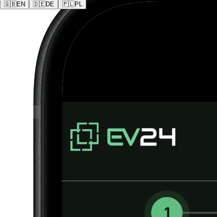
🇬🇧
EN
🇩🇪
DE
🇵🇱
PL