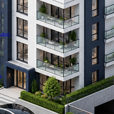
abel.
e