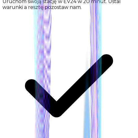
Uruchom swoją stację w EV24 w 20 minut. Ustal
warunki a resztę pozostaw nam.