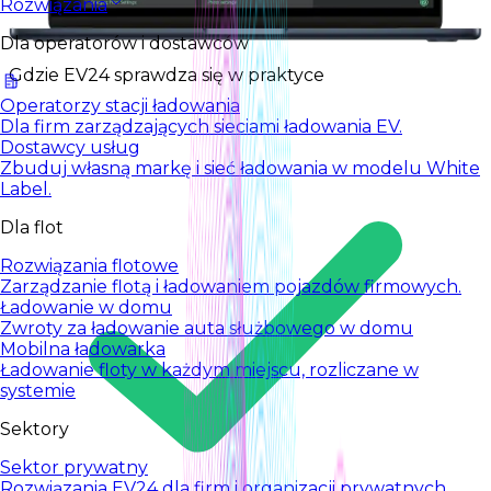
Rozwiązania
Dla operatorów i dostawców
Gdzie EV24 sprawdza się w praktyce
Operatorzy stacji ładowania
Dla firm zarządzających sieciami ładowania EV.
Dostawcy usług
Zbuduj własną markę i sieć ładowania w modelu White
Label.
Dla flot
Rozwiązania flotowe
Zarządzanie flotą i ładowaniem pojazdów firmowych.
Ładowanie w domu
Zwroty za ładowanie auta służbowego w domu
Mobilna ładowarka
Ładowanie floty w każdym miejscu, rozliczane w
systemie
Sektory
Sektor prywatny
Rozwiązania EV24 dla firm i organizacji prywatnych.