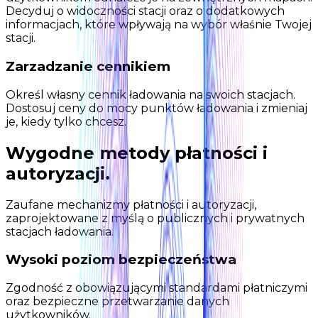
Decyduj o widoczności stacji oraz o dodatkowych
informacjach, które wpływają na wybór właśnie Twojej
stacji.
Zarzadzanie cennikiem
Określ własny cennik ładowania na swoich stacjach.
Dostosuj ceny do mocy punktów ładowania i zmieniaj
je, kiedy tylko chcesz.
Wygodne metody płatności i
autoryzacji.
Zaufane mechanizmy płatności i autoryzacji,
zaprojektowane z myślą o publicznych i prywatnych
stacjach ładowania.
Wysoki poziom bezpieczeństwa
Zgodność z obowiązującymi standardami płatniczymi
oraz bezpieczne przetwarzanie danych
użytkowników.