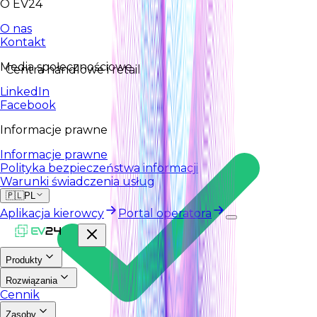
O EV24
O nas
Kontakt
Media społecznościowe
Centra handlowe i retail
LinkedIn
Facebook
Informacje prawne
Informacje prawne
Polityka bezpieczeństwa informacji
Warunki świadczenia usług
🇵🇱
PL
Aplikacja kierowcy
Portal operatora
Produkty
Rozwiązania
Cennik
Zasoby