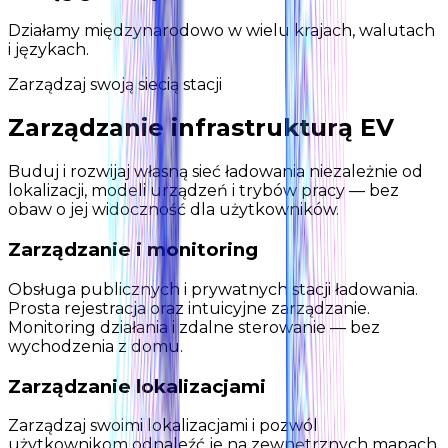
Działamy międzynarodowo w wielu krajach, walutach
i językach.
Zarządzaj swoją siecią stacji
Zarządzanie infrastrukturą EV
Buduj i rozwijaj własną sieć ładowania niezależnie od
lokalizacji, modeli urządzeń i trybów pracy — bez
obaw o jej widoczność dla użytkowników.
Zarządzanie i monitoring
Obsługa publicznych i prywatnych stacji ładowania.
Prosta rejestracja oraz intuicyjne zarządzanie.
Monitoring działania i zdalne sterowanie — bez
wychodzenia z domu.
Zarządzanie lokalizacjami
Zarządzaj swoimi lokalizacjami i pozwól
użytkownikom odnaleźć je na zewnętrznych mapach.