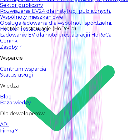
Sektor publiczny
Rozwiązania EV24 dla instytucji publicznych.
Wspólnoty mieszkaniowe
Obsługa ładowania dla wspólnot i spółdzielni.
Hotele i restauracje (HoReCa)
Hotele i restauracje
Ładowanie EV dla hoteli, restauracji i HoReCa.
Cennik
Zasoby
Wsparcie
Centrum wsparcia
Status usługi
Wiedza
Blog
Baza wiedzy
Dla deweloperów
API
Firma