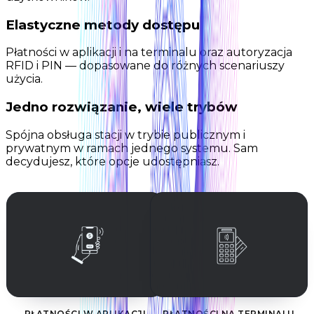
Elastyczne metody dostępu
Płatności w aplikacji i na terminalu oraz autoryzacja
RFID i PIN — dopasowane do różnych scenariuszy
użycia.
Jedno rozwiązanie, wiele trybów
Spójna obsługa stacji w trybie publicznym i
prywatnym w ramach jednego systemu. Sam
decydujesz, które opcje udostępniasz.
PŁATNOŚCI W APLIKACJI
PŁATNOŚCI NA TERMINALU