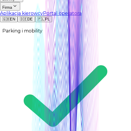
Firma
Aplikacja kierowcy
Portal operatora
🇬🇧
EN
🇩🇪
DE
🇵🇱
PL
Parking i mobility