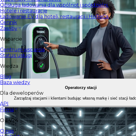
Obsługa ładowania dla wspólnot i spółdzielni.
Hotele i restauracje
Ładowanie EV dla hoteli, restauracji i HoReCa.
Cennik
Zasoby
Wsparcie
Centrum wsparcia
Status usługi
Wiedza
Blog
Baza wiedzy
Operatorzy stacji
Dla deweloperów
Zarządzaj stacjami i klientami budując własną markę i sieć stacji ład
API
Firma
O EV24
O nas