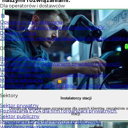
naszymi rozwiązaniami.
Dla operatorów i dostawców
Operatorzy stacji ładowania
Dla firm zarządzających sieciami ładowania EV.
Dostawcy usług
Zbuduj własną markę i sieć ładowania w modelu White L
Dla flot
Rozwiązania flotowe
Zarządzanie flotą i ładowaniem pojazdów firmowych.
Ładowanie w domu
Zwroty za ładowanie auta służbowego w domu
Mobilna ładowarka
Ładowanie floty w każdym miejscu, rozliczane w systemi
Sektory
Instalatorzy stacji
Sektor prywatny
Dostarczaj kompleksowe rozwiązanie dla swoich klientów, niezależnie 
Rozwiązania EV24 dla firm i organizacji prywatnych.
stacji.
Sektor publiczny
Rozwiązania EV24 dla instytucji publicznych.
Wspólnoty mieszkaniowe