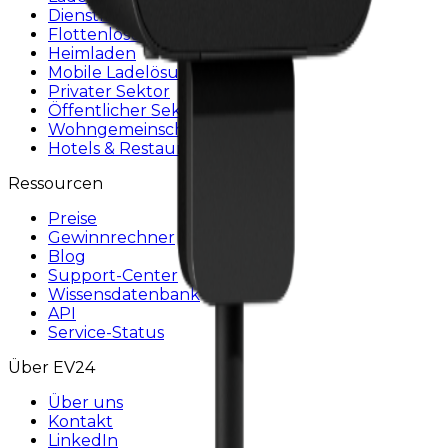
Dienstleister
Flottenlösungen
Heimladen
Mobile Ladelösung
Privater Sektor
Öffentlicher Sektor
Wohngemeinschaften
Hotels & Restaurants
Ressourcen
Preise
Gewinnrechner
Blog
Support-Center
Wissensdatenbank
API
Service-Status
Über EV24
Über uns
Kontakt
LinkedIn