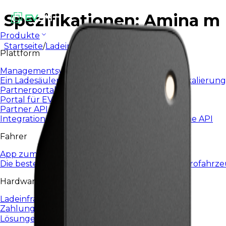
Spezifikationen: Amina m
Produkte
Startseite
/
Ladeinfrastruktur
/
AMINA M
Plattform
Managementsystem für Ladestationen
Ein Ladesäulen-Managementsystem, das für Skalierung
Partnerportal
Portal für EV24-Partner und Integratoren
Partner API
Integrationen und Automatisierung über offene API
Fahrer
App zum Laden von E-Autos
Die beste App für das tägliche Laden von Elektrofahrz
Hardware
Ladeinfrastruktur
Zahlungsterminals
Lösungen