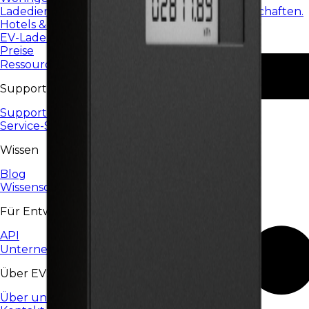
Ladedienste für Wohnanlagen und Genossenschaften.
Hotels & Restaurants
EV-Laden für Hotels, Restaurants und HoReCa.
Preise
Ressourcen
Support
Support-Center
Service-Status
Wissen
Blog
Wissensdatenbank
Für Entwickler
API
Unternehmen
Über EV24
Über uns