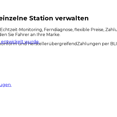
inzelne Station verwalten
: Echtzeit-Monitoring, Ferndiagnose, flexible Preise, Z
den Sie Fahrer an Ihre Marke.
 entwickelt wurde.
onform und herstellerübergreifend
Zahlungen per BLI
eugen.