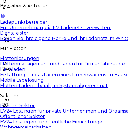
Mo
Betreiber & Anbieter
214
Ladepunktbetreiber
Für Unternehmen, die EV-Ladenetze verwalten.
Dienstleister
Di
Bauen Sie Ihre eigene Marke und Ihr Ladenetz im White
168
Für Flotten
Flottenlösungen
Mi
Flottenmanagement und Laden für Firmenfahrzeuge.
246
Heimladen
Erstattung für das Laden eines Firmenwagens zu Haus
Mobile Ladelösung
Flotten-Laden überall, im System abgerechnet
Sektoren
Do
201
Privater Sektor
EV24 Lösungen für private Unternehmen und Organisa
Öffentlicher Sektor
EV24 Lösungen für öffentliche Einrichtungen.
Wohngemeinschaften