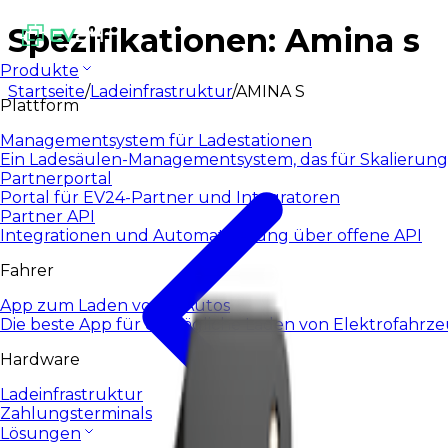
Spezifikationen: Amina s
Produkte
Startseite
/
Ladeinfrastruktur
/
AMINA S
Plattform
Managementsystem für Ladestationen
Ein Ladesäulen-Managementsystem, das für Skalierung
Partnerportal
Portal für EV24-Partner und Integratoren
Partner API
Integrationen und Automatisierung über offene API
Fahrer
App zum Laden von E-Autos
Die beste App für das tägliche Laden von Elektrofahrz
Hardware
Ladeinfrastruktur
Zahlungsterminals
Lösungen