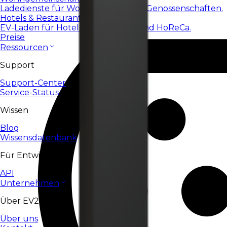
Ladedienste für Wohnanlagen und Genossenschaften.
Hotels & Restaurants
EV-Laden für Hotels, Restaurants und HoReCa.
Preise
Ressourcen
Support
Support-Center
Service-Status
Wissen
Blog
Wissensdatenbank
Für Entwickler
API
Unternehmen
Über EV24
Über uns