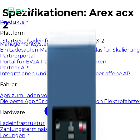
Spezifikationen: Arex acx
2
Produkte
Plattform
Startseite
/
Ladeinfrastruktur
/
AREX ACX-2
Managementsystem für Ladestationen
Ein Ladesäulen-Managementsystem, das für Skalierung
Partnerportal
Portal für EV24-Partner und Integratoren
Partner API
Integrationen und Automatisierung über offene API
Fahrer
App zum Laden von E-Autos
Die beste App für das tägliche Laden von Elektrofahrz
Hardware
Ladeinfrastruktur
Zahlungsterminals
Lösungen