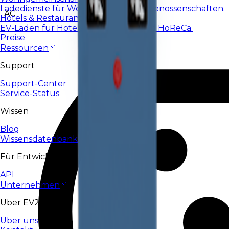
Ladedienste für Wohnanlagen und Genossenschaften.
AC
Hotels & Restaurants
EV-Laden für Hotels, Restaurants und HoReCa.
Preise
Ressourcen
Support
Support-Center
Service-Status
Wissen
Blog
Wissensdatenbank
Für Entwickler
API
Unternehmen
Über EV24
Über uns