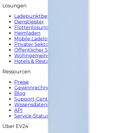
Lösungen
Ladepunktbetreiber
Dienstleister
Flottenlösungen
Heimladen
Mobile Ladelösung
Privater Sektor
Öffentlicher Sektor
Wohngemeinschaften
Hotels & Restaurants
Ressourcen
Preise
Gewinnrechner
Blog
Support-Center
Wissensdatenbank
API
Service-Status
Über EV24