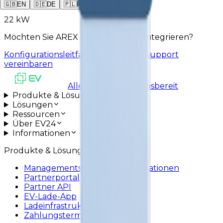
Max. Leistung
🇬🇧
EN
🇩🇪
DE
🇵🇱
PL
22 kW
Möchten Sie AREX ACX-2 mit EV24 integrieren?
Konfigurationsleitfaden
Installationssupport
vereinbaren
Alle Systeme betriebsbereit
Produkte & Lösungen
Lösungen
Ressourcen
Über EV24
Informationen
Produkte & Lösungen
Managementsystem für Ladestationen
Partnerportal
Partner API
EV-Lade-App
Ladeinfrastruktur
Zahlungsterminals