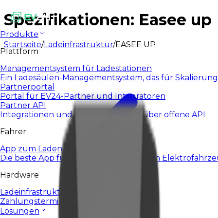
Spezifikationen: Easee up
Produkte
Startseite
/
Ladeinfrastruktur
/
EASEE UP
Plattform
Managementsystem für Ladestationen
Ein Ladesäulen-Managementsystem, das für Skalierung
Partnerportal
Portal für EV24-Partner und Integratoren
Partner API
Integrationen und Automatisierung über offene API
Fahrer
App zum Laden von E-Autos
Die beste App für das tägliche Laden von Elektrofahrz
Hardware
Ladeinfrastruktur
Zahlungsterminals
Lösungen