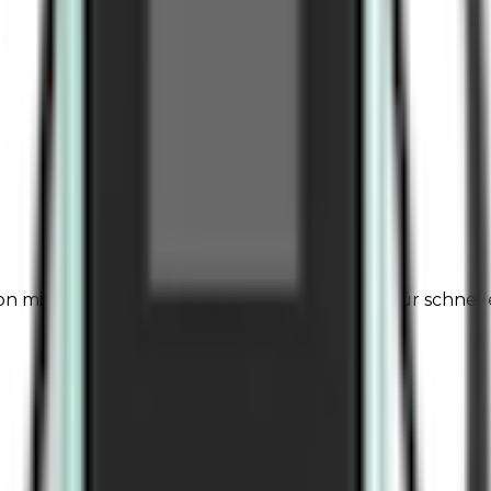
it höherer Leistung (180 kW), ausgelegt für schnelles