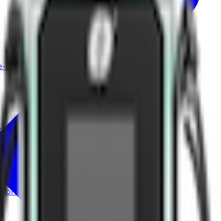
-Label-Modell auf.
e
tionen.