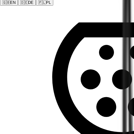
🇬🇧
EN
🇩🇪
DE
🇵🇱
PL