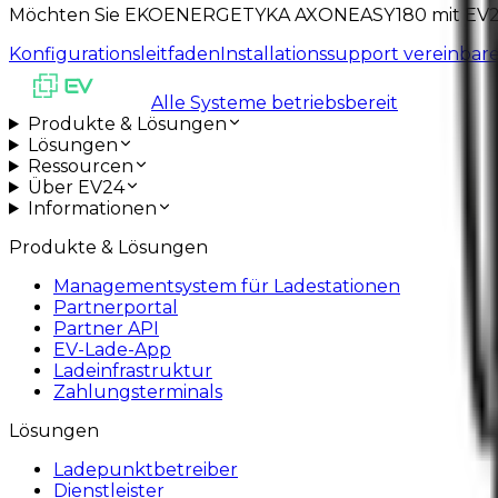
Möchten Sie EKOENERGETYKA AXONEASY180 mit EV24
Konfigurationsleitfaden
Installationssupport vereinbar
Alle Systeme betriebsbereit
Produkte & Lösungen
Lösungen
Ressourcen
Über EV24
Informationen
Produkte & Lösungen
Managementsystem für Ladestationen
Partnerportal
Partner API
EV-Lade-App
Ladeinfrastruktur
Zahlungsterminals
Lösungen
Ladepunktbetreiber
Dienstleister