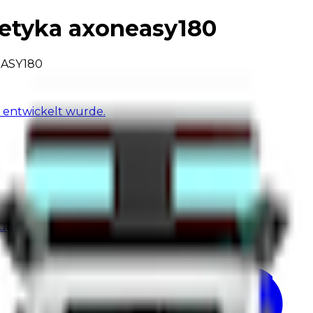
getyka axoneasy180
ASY180
 entwickelt wurde.
eugen.