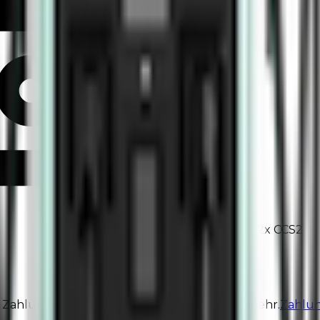
2
x
CCS2
n Zahlungsterminal benötigen, erfahren Sie mehr.
Zahlun