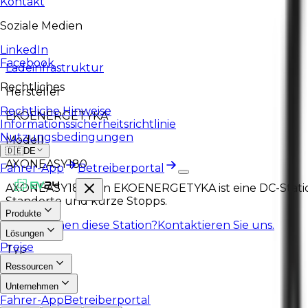
Kontakt
Soziale Medien
LinkedIn
Facebook
Ladeinfrastruktur
Rechtliches
Hersteller
Rechtliche Hinweise
EKOENERGETYKA
Informationssicherheitsrichtlinie
Nutzungsbedingungen
Modell
🇩🇪
DE
AXONEASY180
Fahrer-App
Betreiberportal
AXONEASY180 von EKOENERGETYKA ist eine DC-Station m
Standorte und kurze Stopps.
Produkte
Gefällt Ihnen diese Station?
Kontaktieren Sie uns.
Lösungen
Preise
Typ
Ressourcen
DC
Unternehmen
Fahrer-App
Betreiberportal