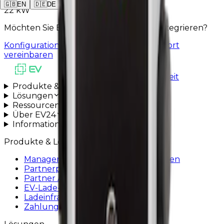
🇬🇧
EN
🇩🇪
DE
🇵🇱
PL
22 kW
Möchten Sie ENSTO EVB100 mit EV24 integrieren?
Konfigurationsleitfaden
Installationssupport
vereinbaren
Alle Systeme betriebsbereit
Produkte & Lösungen
Lösungen
Ressourcen
Über EV24
Informationen
Produkte & Lösungen
Managementsystem für Ladestationen
Partnerportal
Partner API
EV-Lade-App
Ladeinfrastruktur
Zahlungsterminals