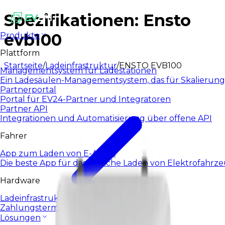
Spezifikationen: Ensto
evb100
Produkte
Plattform
Startseite
/
Ladeinfrastruktur
/
ENSTO EVB100
Managementsystem für Ladestationen
Ein Ladesäulen-Managementsystem, das für Skalierung
Partnerportal
Portal für EV24-Partner und Integratoren
Partner API
Integrationen und Automatisierung über offene API
Fahrer
App zum Laden von E-Autos
Die beste App für das tägliche Laden von Elektrofahrz
Hardware
Ladeinfrastruktur
Zahlungsterminals
Lösungen