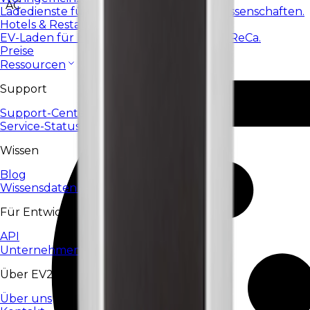
AC
Ladedienste für Wohnanlagen und Genossenschaften.
Hotels & Restaurants
EV-Laden für Hotels, Restaurants und HoReCa.
Preise
Ressourcen
Support
Support-Center
Service-Status
Wissen
Blog
Wissensdatenbank
Für Entwickler
API
Unternehmen
Über EV24
Über uns