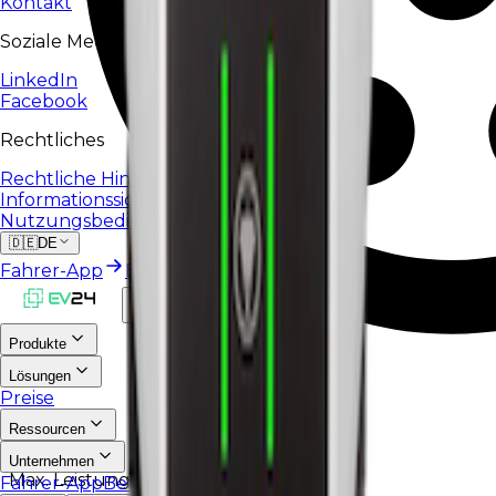
Kontakt
Soziale Medien
LinkedIn
Facebook
Rechtliches
Rechtliche Hinweise
Informationssicherheitsrichtlinie
Nutzungsbedingungen
🇩🇪
DE
Fahrer-App
Betreiberportal
Produkte
Lösungen
Preise
Ressourcen
1
x
Type2
Unternehmen
Max. Leistung
Fahrer-App
Betreiberportal