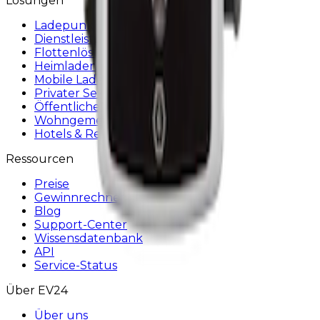
Lösungen
Ladepunktbetreiber
Dienstleister
Flottenlösungen
Heimladen
Mobile Ladelösung
Privater Sektor
Öffentlicher Sektor
Wohngemeinschaften
Hotels & Restaurants
Ressourcen
Preise
Gewinnrechner
Blog
Support-Center
Wissensdatenbank
API
Service-Status
Über EV24
Über uns