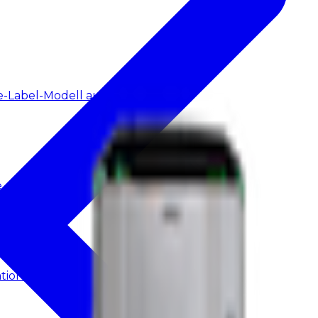
-Label-Modell auf.
e
tionen.