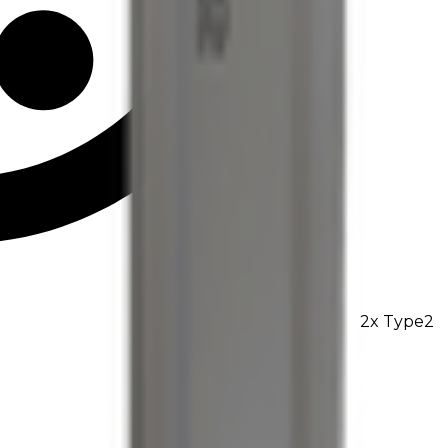
2
x
Type2