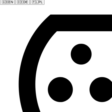
🇬🇧
EN
🇩🇪
DE
🇵🇱
PL