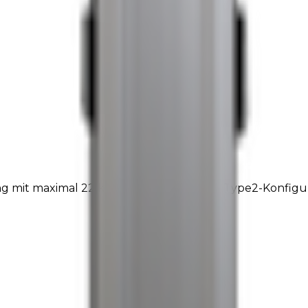
ng mit maximal 22 kW und einer 2 złącze Type2-Konfigur