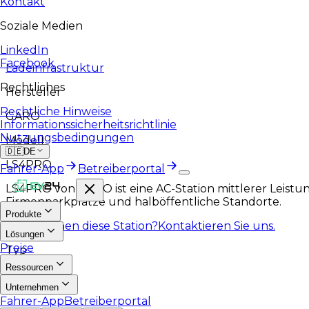
Kontakt
Soziale Medien
LinkedIn
Facebook
Ladeinfrastruktur
Rechtliches
Hersteller
Rechtliche Hinweise
GARO
Informationssicherheitsrichtlinie
Nutzungsbedingungen
Modell
🇩🇪
DE
LS4PRO
Fahrer-App
Betreiberportal
LS4PRO von GARO ist eine AC-Station mittlerer Leistu
Firmenparkplätze und halböffentliche Standorte.
Produkte
Gefällt Ihnen diese Station?
Kontaktieren Sie uns.
Lösungen
Preise
Typ
Ressourcen
AC
Unternehmen
Fahrer-App
Betreiberportal