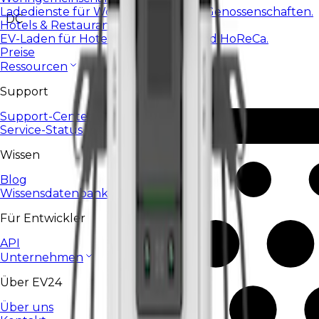
Ladedienste für Wohnanlagen und Genossenschaften.
DC
Hotels & Restaurants
EV-Laden für Hotels, Restaurants und HoReCa.
Preise
Ressourcen
Support
Support-Center
Service-Status
Wissen
Blog
Wissensdatenbank
Für Entwickler
API
Unternehmen
Über EV24
Über uns