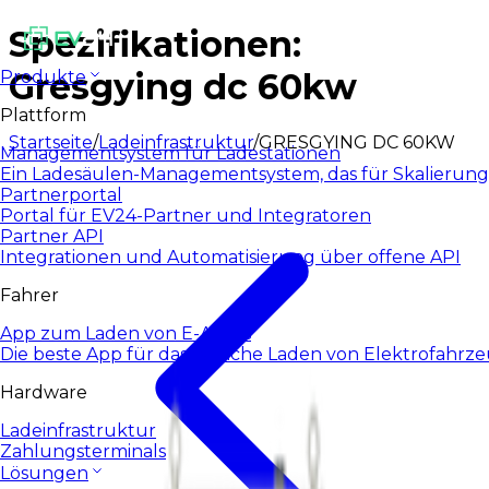
Spezifikationen:
Gresgying dc 60kw
Produkte
Plattform
Startseite
/
Ladeinfrastruktur
/
GRESGYING DC 60KW
Managementsystem für Ladestationen
Ein Ladesäulen-Managementsystem, das für Skalierung
Partnerportal
Portal für EV24-Partner und Integratoren
Partner API
Integrationen und Automatisierung über offene API
Fahrer
App zum Laden von E-Autos
Die beste App für das tägliche Laden von Elektrofahrz
Hardware
Ladeinfrastruktur
Zahlungsterminals
Lösungen