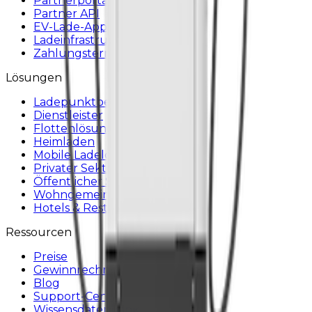
Partnerportal
Partner API
EV-Lade-App
Ladeinfrastruktur
Zahlungsterminals
Lösungen
Ladepunktbetreiber
Dienstleister
Flottenlösungen
Heimladen
Mobile Ladelösung
Privater Sektor
Öffentlicher Sektor
Wohngemeinschaften
Hotels & Restaurants
Ressourcen
Preise
Gewinnrechner
Blog
Support-Center
Wissensdatenbank