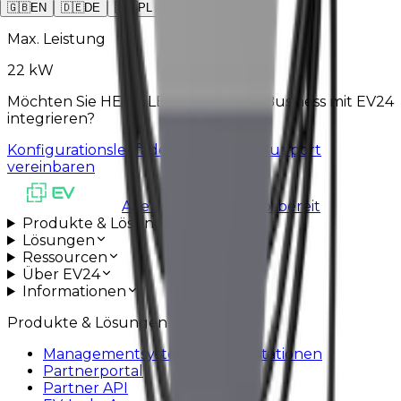
1
x
Type2
🇬🇧
EN
🇩🇪
DE
🇵🇱
PL
Max. Leistung
22 kW
Möchten Sie HEIDELBERG ConnectBusiness mit EV24
integrieren?
Konfigurationsleitfaden
Installationssupport
vereinbaren
Alle Systeme betriebsbereit
Produkte & Lösungen
Lösungen
Ressourcen
Über EV24
Informationen
Produkte & Lösungen
Managementsystem für Ladestationen
Partnerportal
Partner API