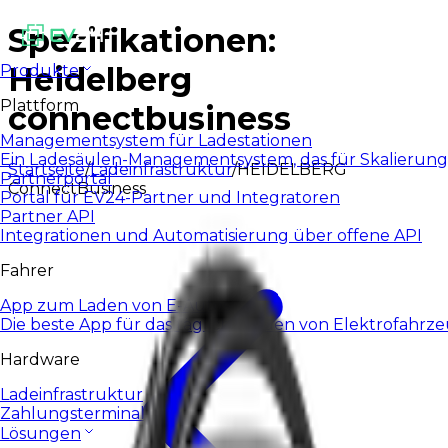
Spezifikationen:
Heidelberg
Produkte
Plattform
connectbusiness
Managementsystem für Ladestationen
Ein Ladesäulen-Managementsystem, das für Skalierung
Startseite
/
Ladeinfrastruktur
/
HEIDELBERG
Partnerportal
ConnectBusiness
Portal für EV24-Partner und Integratoren
Partner API
Integrationen und Automatisierung über offene API
Fahrer
App zum Laden von E-Autos
Die beste App für das tägliche Laden von Elektrofahrz
Hardware
Ladeinfrastruktur
Zahlungsterminals
Lösungen