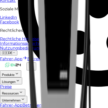
Kontakt
Soziale Medien
LinkedIn
Facebook
Rechtliches
Rechtliche Hinweise
Informationssicherheitsrichtlinie
Nutzungsbedingungen
🇩🇪
DE
Fahrer-App
Betreiberportal
Produkte
Lösungen
Preise
Ressourcen
Unternehmen
Fahrer-App
Betreiberportal