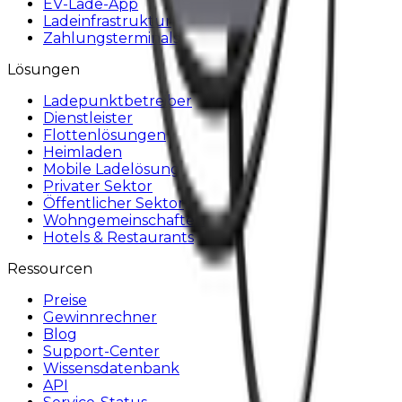
EV-Lade-App
Ladeinfrastruktur
Zahlungsterminals
Lösungen
Ladepunktbetreiber
Dienstleister
Flottenlösungen
Heimladen
Mobile Ladelösung
Privater Sektor
Öffentlicher Sektor
Wohngemeinschaften
Hotels & Restaurants
Ressourcen
Preise
Gewinnrechner
Blog
Support-Center
Wissensdatenbank
API