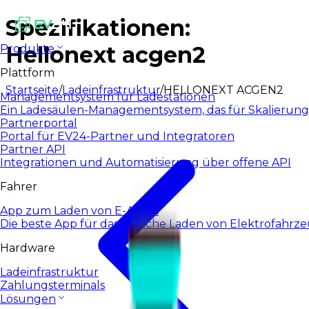
Spezifikationen:
Hellonext acgen2
Produkte
Plattform
Startseite
/
Ladeinfrastruktur
/
HELLONEXT ACGEN2
Managementsystem für Ladestationen
Ein Ladesäulen-Managementsystem, das für Skalierung
Partnerportal
Portal für EV24-Partner und Integratoren
Partner API
Integrationen und Automatisierung über offene API
Fahrer
App zum Laden von E-Autos
Die beste App für das tägliche Laden von Elektrofahrz
Hardware
Ladeinfrastruktur
Zahlungsterminals
Lösungen