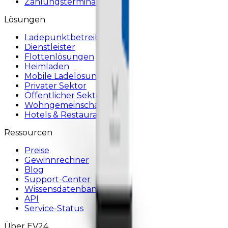
Zahlungsterminals
Lösungen
Ladepunktbetreiber
Dienstleister
Flottenlösungen
Heimladen
Mobile Ladelösung
Privater Sektor
Öffentlicher Sektor
Wohngemeinschaften
Hotels & Restaurants
Ressourcen
Preise
Gewinnrechner
Blog
Support-Center
Wissensdatenbank
API
Service-Status
Über EV24