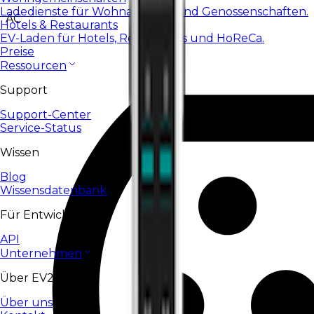
Ladedienste für Wohnanlagen und Genossenschaften.
AC
Hotels & Restaurants
EV-Laden für Hotels, Restaurants und HoReCa.
Preise
Ressourcen
Support
Support-Center
Service-Status
Wissen
Blog
Wissensdatenbank
Für Entwickler
API
Unternehmen
Über EV24
Über uns