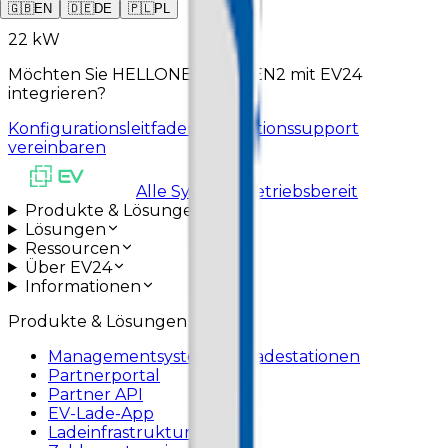
Max. Leistung
🇬🇧
EN
🇩🇪
DE
🇵🇱
PL
22 kW
Möchten Sie HELLONEXT ACGEN2 mit EV24
integrieren?
Konfigurationsleitfaden
Installationssupport
vereinbaren
Alle Systeme betriebsbereit
Produkte & Lösungen
Lösungen
Ressourcen
Über EV24
Informationen
Produkte & Lösungen
Managementsystem für Ladestationen
Partnerportal
Partner API
EV-Lade-App
Ladeinfrastruktur