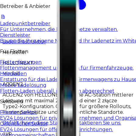
Betreiber & Anbieter
Ladepunktbetreiber
Für Unternehmen, die EV-Ladenetze verwalten.
Dienstleister
Bauen Sie Ihre eigene Marke und Ihr Ladenetz im White
Ladeinfrastruktur
Für Flotten
Hersteller
Flottenlösungen
HELLONEXT
Flottenmanagement und Laden für Firmenfahrzeuge.
Modell
Heimladen
Erstattung für das Laden eines Firmenwagens zu Haus
ACGEN2
Mobile Ladelösung
Flotten-Laden überall, im System abgerechnet
ACGEN2 von HELLONEXT ist eine AC-Station mittlerer
Leistung mit maximal 22 kW und einer 2 złącze
Sektoren
Type2-Konfiguration. Geeignet für größere Rollouts,
Firmenparkplätze und halböffentliche Standorte.
Privater Sektor
EV24 Lösungen für private Unternehmen und Organisa
Gefällt Ihnen diese Station?
Kontaktieren Sie uns.
Öffentlicher Sektor
EV24 Lösungen für öffentliche Einrichtungen.
Typ
Wohngemeinschaften