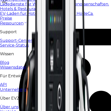
AC
Ladedienste für Wohnanlagen und Genossenschaften.
Hotels & Restaurants
EV-Laden für Hotels, Restaurants und HoReCa.
Preise
Ressourcen
Support
Support-Center
Service-Status
Wissen
Blog
Wissensdatenbank
Für Entwickler
API
Unternehmen
Über EV24
Über uns