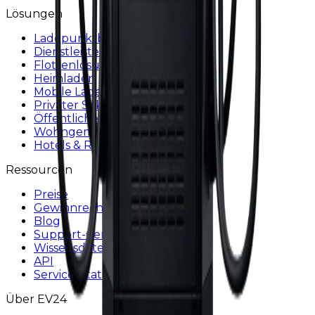
Lösungen
Ladepunktbetreiber
Dienstleister
Flottenlösungen
Heimladen
Mobile Ladelösung
Privater Sektor
Öffentlicher Sektor
Wohngemeinschaften
Hotels & Restaurants
Ressourcen
Preise
Gewinnrechner
Blog
Support-Center
Wissensdatenbank
API
Service-Status
Über EV24