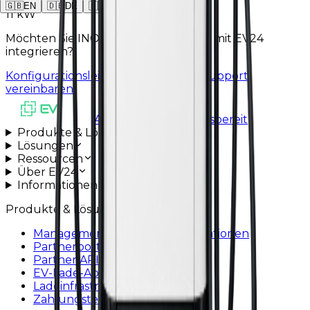
🇬🇧
EN
🇩🇪
DE
🇵🇱
PL
11 kW
Möchten Sie INOVUS EU743_TYPE_II mit EV24
integrieren?
Konfigurationsleitfaden
Installationssupport
vereinbaren
Alle Systeme betriebsbereit
Produkte & Lösungen
Lösungen
Ressourcen
Über EV24
Informationen
Produkte & Lösungen
Managementsystem für Ladestationen
Partnerportal
Partner API
EV-Lade-App
Ladeinfrastruktur
Zahlungsterminals