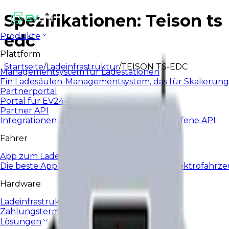
Spezifikationen: Teison ts
edc
Produkte
Plattform
Startseite
/
Ladeinfrastruktur
/
TEISON TS-EDC
Managementsystem für Ladestationen
Ein Ladesäulen-Managementsystem, das für Skalierung
Partnerportal
Portal für EV24-Partner und Integratoren
Partner API
Integrationen und Automatisierung über offene API
Fahrer
App zum Laden von E-Autos
Die beste App für das tägliche Laden von Elektrofahrz
Hardware
Ladeinfrastruktur
Zahlungsterminals
Lösungen