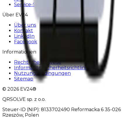
Service-Status
Über EV24
Über uns
Kontakt
LinkedIn
Facebook
Informationen
Rechtliche Hinweise
Informationssicherheitsrichtlinie
Nutzungsbedingungen
Sitemap
© 2026 EV24®
QRSOLVE sp. z o.o.
Steuer-ID (NIP): 8133702490 Reformacka 6 35-026
Rzeszów, Polen