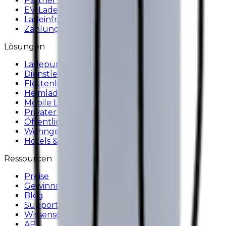
Partner API
EV-Lade-App
Ladeinfrastruktur
Zahlungsterminals
Lösungen
Ladepunktbetreiber
Dienstleister
Flottenlösungen
Heimladen
Mobile Ladelösung
Privater Sektor
Öffentlicher Sektor
Wohngemeinschaften
Hotels & Restaurants
Ressourcen
Preise
Gewinnrechner
Blog
Support-Center
Wissensdatenbank
API