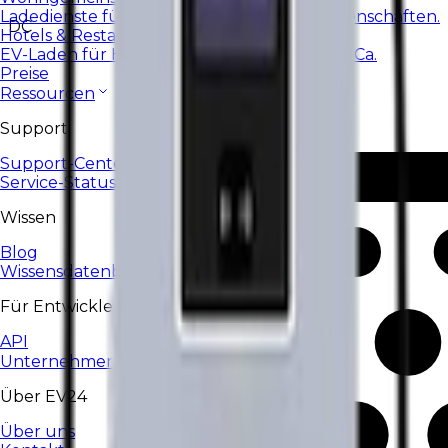
Ladedienste für Wohnanlagen und Genossenschaften.
DC
Hotels & Restaurants
EV-Laden für Hotels, Restaurants und HoReCa.
Preise
Ressourcen
Support
Support-Center
Service-Status
Wissen
Blog
Wissensdatenbank
Für Entwickler
API
Unternehmen
Über EV24
Über uns