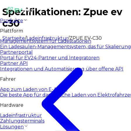
Spezifikationen: Zpue ev
c30
Produkte
Plattform
Startseite
/
Ladeinfrastruktur
/
ZPUE EV-C30
Managementsystem für Ladestationen
Ein Ladesäulen-Managementsystem, das für Skalierung
Partnerportal
Portal für EV24-Partner und Integratoren
Partner API
Integrationen und Automatisierung über offene API
Fahrer
App zum Laden von E-Autos
Die beste App für das tägliche Laden von Elektrofahrz
Hardware
Ladeinfrastruktur
Zahlungsterminals
Lösungen