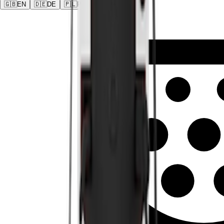
🇬🇧
EN
🇩🇪
DE
🇵🇱
PL