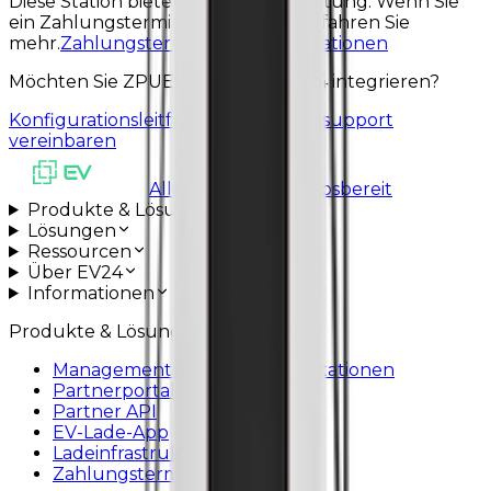
Diese Station bietet höhere Ladeleistung. Wenn Sie
ein Zahlungsterminal benötigen, erfahren Sie
mehr.
Zahlungsterminals für Ladestationen
Möchten Sie ZPUE EV-C30 mit EV24 integrieren?
Konfigurationsleitfaden
Installationssupport
vereinbaren
Alle Systeme betriebsbereit
Produkte & Lösungen
Lösungen
Ressourcen
Über EV24
Informationen
Produkte & Lösungen
Managementsystem für Ladestationen
Partnerportal
Partner API
EV-Lade-App
Ladeinfrastruktur
Zahlungsterminals