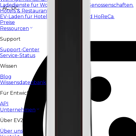
Ladedienste für Wohnanlagen und Genossenschaften.
AC, DC
Hotels & Restaurants
EV-Laden für Hotels, Restaurants und HoReCa.
Preise
Ressourcen
Support
Support-Center
Service-Status
Wissen
Blog
Wissensdatenbank
Für Entwickler
API
Unternehmen
Über EV24
Über uns