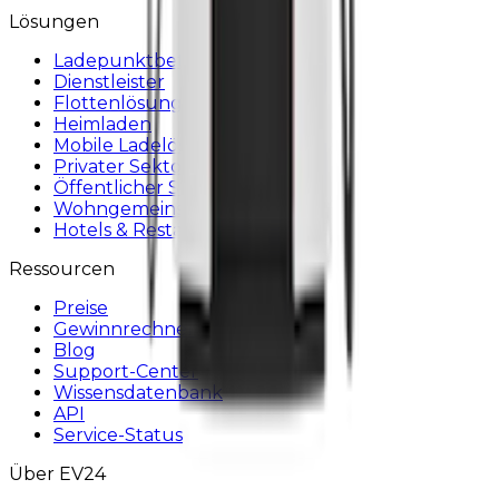
Lösungen
Ladepunktbetreiber
Dienstleister
Flottenlösungen
Heimladen
Mobile Ladelösung
Privater Sektor
Öffentlicher Sektor
Wohngemeinschaften
Hotels & Restaurants
Ressourcen
Preise
Gewinnrechner
Blog
Support-Center
Wissensdatenbank
API
Service-Status
Über EV24