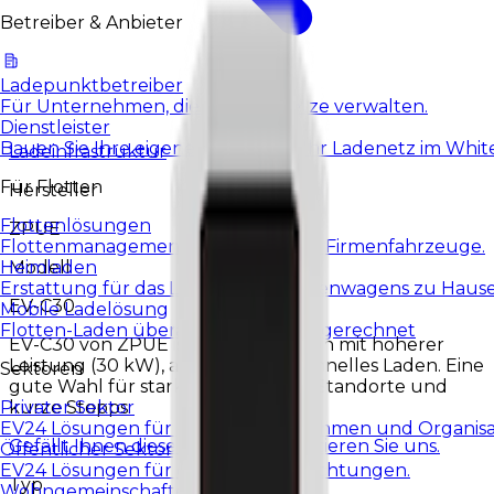
Betreiber & Anbieter
Ladepunktbetreiber
Für Unternehmen, die EV-Ladenetze verwalten.
Dienstleister
Bauen Sie Ihre eigene Marke und Ihr Ladenetz im White
Ladeinfrastruktur
Für Flotten
Hersteller
Flottenlösungen
ZPUE
Flottenmanagement und Laden für Firmenfahrzeuge.
Modell
Heimladen
Erstattung für das Laden eines Firmenwagens zu Haus
EV-C30
Mobile Ladelösung
Flotten-Laden überall, im System abgerechnet
EV-C30 von ZPUE ist eine DC-Station mit höherer
Leistung (30 kW), ausgelegt für schnelles Laden. Eine
Sektoren
gute Wahl für stark frequentierte Standorte und
kurze Stopps.
Privater Sektor
EV24 Lösungen für private Unternehmen und Organisa
Gefällt Ihnen diese Station?
Kontaktieren Sie uns.
Öffentlicher Sektor
EV24 Lösungen für öffentliche Einrichtungen.
Typ
Wohngemeinschaften