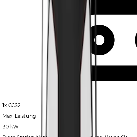
1
x
CCS2
Max. Leistung
30 kW