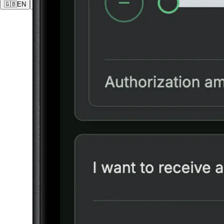
🇬🇧
EN
🇩🇪
DE
🇵🇱
PL