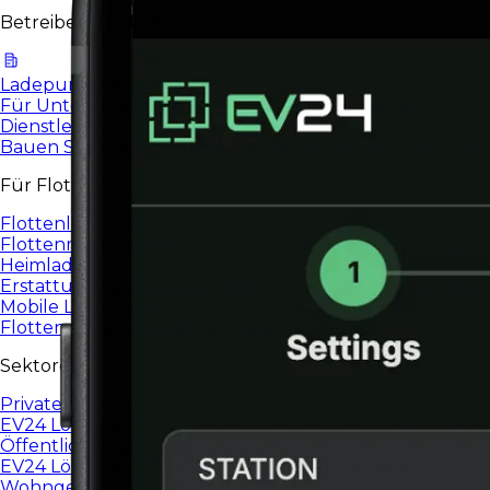
Betreiber & Anbieter
Ladepunktbetreiber
Für Unternehmen, die EV-Ladenetze verwalten.
Dienstleister
Bauen Sie Ihre eigene Marke und Ihr Ladenetz im White
Für Flotten
Flottenlösungen
Flottenmanagement und Laden für Firmenfahrzeuge.
Heimladen
Erstattung für das Laden eines Firmenwagens zu Haus
Mobile Ladelösung
Flotten-Laden überall, im System abgerechnet
Sektoren
Privater Sektor
EV24 Lösungen für private Unternehmen und Organisa
Öffentlicher Sektor
EV24 Lösungen für öffentliche Einrichtungen.
Wohngemeinschaften