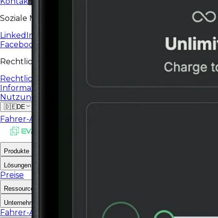
Kontakt
Soziale Medien
LinkedIn
Facebook
Rechtliches
Rechtliche Hinweise
Informationssicherheitsrichtlinie
Nutzungsbedingungen
🇩🇪
DE
Fahrer-App
Betreiberportal
Produkte
Lösungen
Preise
Ressourcen
Unternehmen
Fahrer-App
Betreiberportal