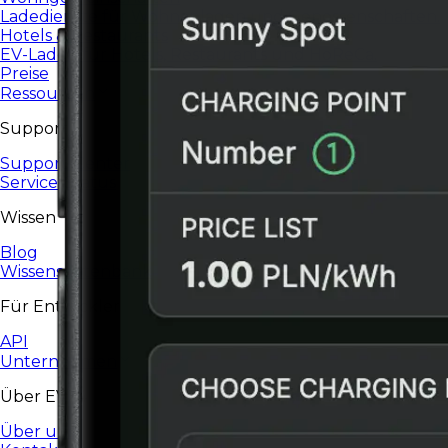
Ladedienste für Wohnanlagen und Genossenschaften.
Hotels & Restaurants
EV-Laden für Hotels, Restaurants und HoReCa.
Preise
Ressourcen
Support
Support-Center
Service-Status
Wissen
Blog
Wissensdatenbank
Für Entwickler
API
Unternehmen
Über EV24
Über uns