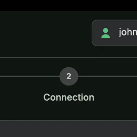
-Label-Modell auf.
e
tionen.