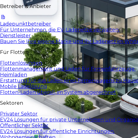
Betreiber & Anbieter
Ladepunktbetreiber
Für Unternehmen, die EV-Ladenetze verwalten.
Dienstleister
Bauen Sie Ihre eigene Marke und Ihr Ladenetz im White
Für Flotten
Flottenlösungen
Flottenmanagement und Laden für Firmenfahrzeuge.
Heimladen
Erstattung für das Laden eines Firmenwagens zu Haus
Mobile Ladelösung
Flotten-Laden überall, im System abgerechnet
Sektoren
Privater Sektor
EV24 Lösungen für private Unternehmen und Organisa
Öffentlicher Sektor
EV24 Lösungen für öffentliche Einrichtungen.
Wohngemeinschaften