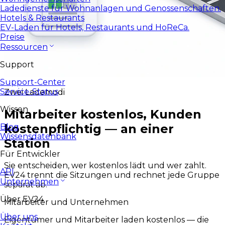
Ladedienste für Wohnanlagen und Genossenschaften.
Hotels & Restaurants
EV-Laden für Hotels, Restaurants und HoReCa.
Preise
Ressourcen
Support
Support-Center
Service-Status
Zwei Lademodi
Wissen
Mitarbeiter kostenlos, Kunden
kostenpflichtig — an einer
Blog
Wissensdatenbank
Station
Für Entwickler
Sie entscheiden, wer kostenlos lädt und wer zahlt.
API
EV24 trennt die Sitzungen und rechnet jede Gruppe
Unternehmen
separat ab.
Über EV24
Mitarbeiter und Unternehmen
Über uns
Eigentümer und Mitarbeiter laden kostenlos — die