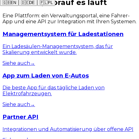
Sehen Sie, worauf es läuft
🇬🇧
EN
🇩🇪
DE
🇵🇱
PL
Eine Plattform: ein Verwaltungsportal, eine Fahrer-
App und eine API zur Integration mit Ihren Systemen.
Managementsystem für Ladestationen
Ein Ladesäulen-Managementsystem, das für
Skalierung entwickelt wurde.
Siehe auch
→
App zum Laden von E-Autos
Die beste App für das tägliche Laden von
Elektrofahrzeugen.
Siehe auch
→
Partner API
Integrationen und Automatisierung über offene API