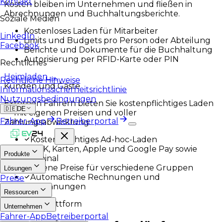
Kontakt
Kosten bleiben im Unternehmen und fließen in
Abrechnungen und Buchhaltungsberichte.
Soziale Medien
Kostenloses Laden für Mitarbeiter
LinkedIn
Limits und Budgets pro Person oder Abteilung
Facebook
Berichte und Dokumente für die Buchhaltung
Autorisierung per RFID-Karte oder PIN
Rechtliches
Heimladen
→
Rechtliche Hinweise
Kunden und Gäste
Informationssicherheitsrichtlinie
Nutzungsbedingungen
Externen Fahrern bieten Sie kostenpflichtiges Laden
🇩🇪
DE
— mit eigenen Preisen und voller
Fahrer-App
Betreiberportal
Zahlungsabwicklung.
Kostenpflichtiges Ad-hoc-Laden
BLIK, Karten, Apple und Google Pay sowie
Produkte
Terminal
Eigene Preise für verschiedene Gruppen
Lösungen
Automatische Rechnungen und
Preise
Abrechnungen
Ressourcen
Die EV24-Plattform
Unternehmen
Fahrer-App
Betreiberportal