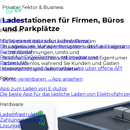
Privater Sektor & Business
Ladestationen für Firmen, Büros
Produkte
und Parkplätze
Plattform
Managementsystem für Ladestationen
EV24 startet das Laden in Ihrer Firma, im
Ein Ladesäulen-Managementsystem, das für Skalierung
Bürogebäude, auf dem Parkplatz und in der Logistik
Partnerportal
— mit Abrechnungen, Limits und
Portal für EV24-Partner und Integratoren
Buchhaltungsberichten. Mitarbeiter und Eigentümer
Partner API
laden kostenlos, während Sie Kunden und Gästen
Integrationen und Automatisierung über offene API
kostenpflichtiges Laden anbieten.
Fahrer
Demo vereinbaren
→
App ansehen
App zum Laden von E-Autos
Die beste App für das tägliche Laden von Elektrofahrz
Hardware
Ladeinfrastruktur
Zahlungsterminals
Lösungen